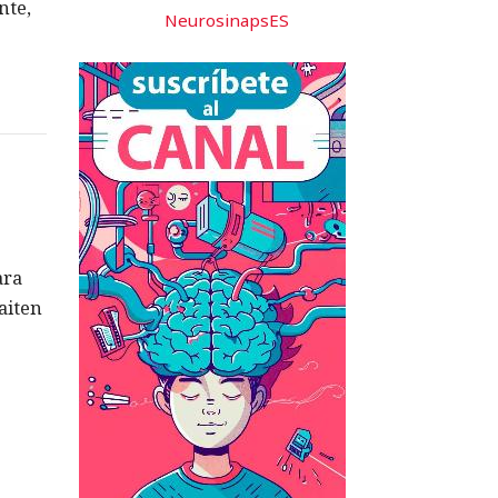
nte,
NeurosinapsES
ara
aiten