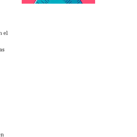
n el
as
en