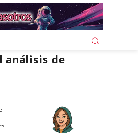
 análisis de
e
re