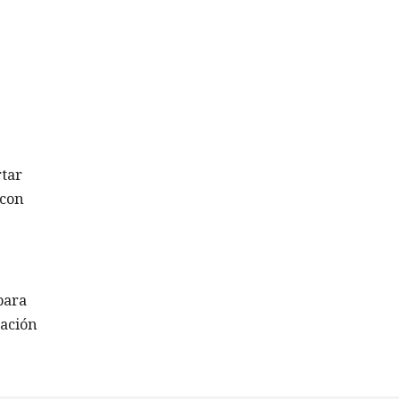
rtar
 con
para
tación