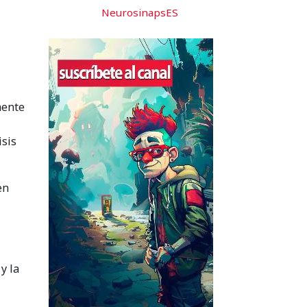
NeurosinapsES
mente
isis
en
y la