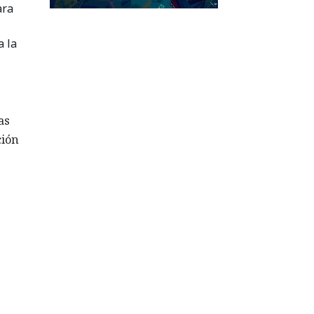
ara
a la
as
ción