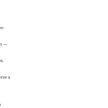
en
es —
s,
erse a
n