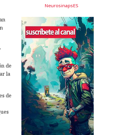
NeurosinapsES
tan
en
y
ón de
ar la
es de
ques