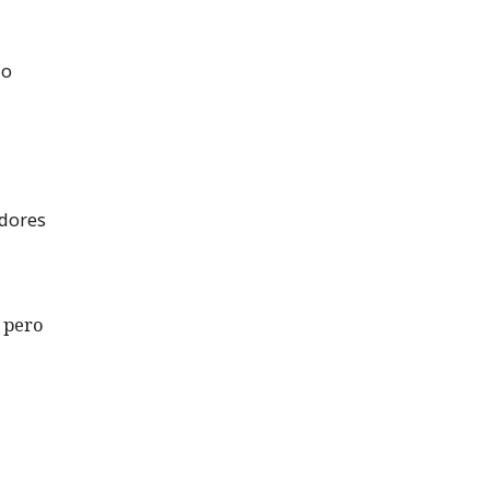
 o
adores
, pero