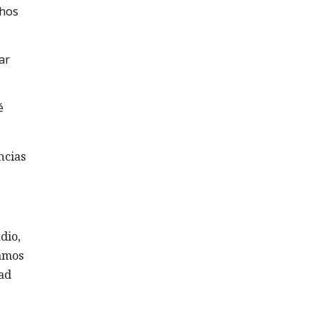
chos
ar
é
ncias
dio,
tamos
dad