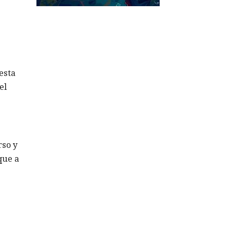
esta
el
rso y
que a