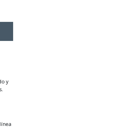
do y
s.
línea