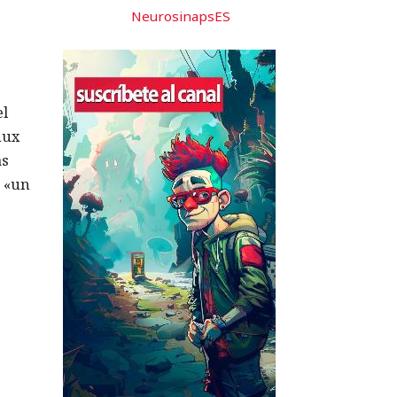
NeurosinapsES
el
nux
as
n «un