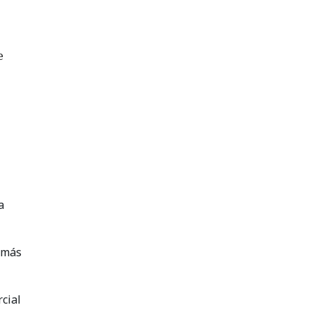
e
a
 más
cial