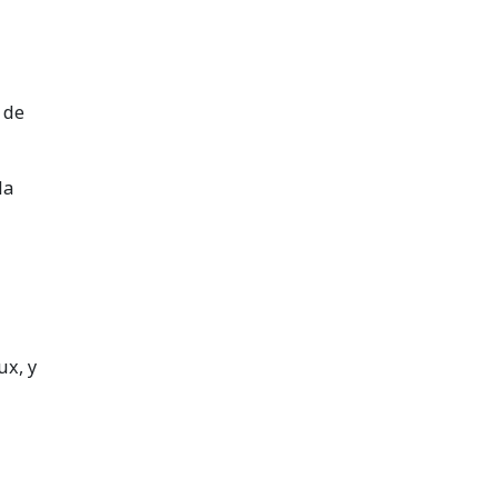
 de
la
ux, y