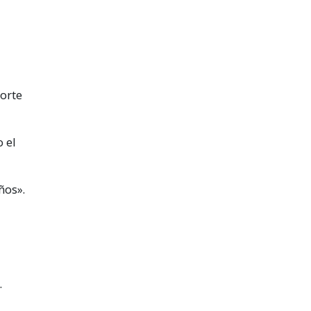
porte
 el
ños».
.