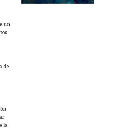
ue un
tos
o de
ión
ar
e la