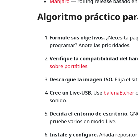
Manjaro
— rolling release basado en 
Algoritmo práctico par
Formule sus objetivos.
¿Necesita paq
programar? Anote las prioridades.
Verifique la compatibilidad del ha
sobre portátiles
.
Descargue la imagen ISO.
Elija el si
Cree un Live‑USB.
Use
balenaEtcher
sonido.
Decida el entorno de escritorio.
GNO
pruebe varios en modo Live.
Instale y configure.
Añada repositori