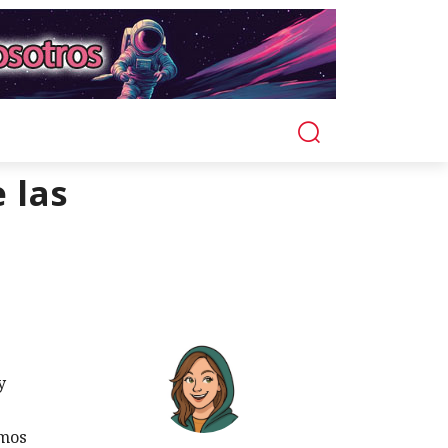
 las
y
emos