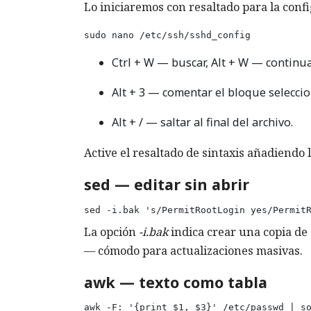
Lo iniciaremos con resaltado para la conf
sudo nano /etc/ssh/sshd_config
Ctrl + W — buscar, Alt + W — continua
Alt + 3 — comentar el bloque selecci
Alt + / — saltar al final del archivo.
Active el resaltado de sintaxis añadiendo 
sed — editar sin abrir
sed -i.bak 's/PermitRootLogin yes/Permit
La opción
-i.bak
indica crear una copia de
— cómodo para actualizaciones masivas.
awk — texto como tabla
awk -F: '{print $1, $3}' /etc/passwd | s