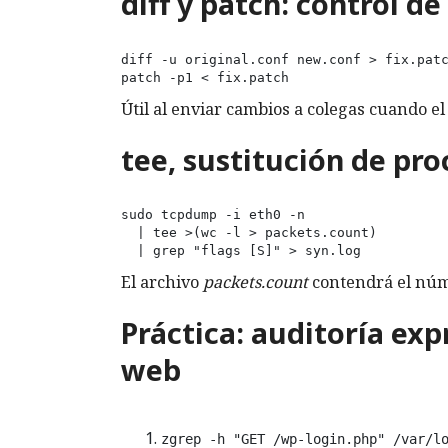
diff y patch: control de
diff -u original.conf new.conf > fix.patc
patch -p1 < fix.patch
Útil al enviar cambios a colegas cuando el
tee, sustitución de pr
sudo tcpdump -i eth0 -n 

  | tee >(wc -l > packets.count) 

  | grep "flags [S]" > syn.log
El archivo
packets.count
contendrá el núm
Práctica: auditoría exp
web
zgrep -h "GET /wp-login.php" /var/lo