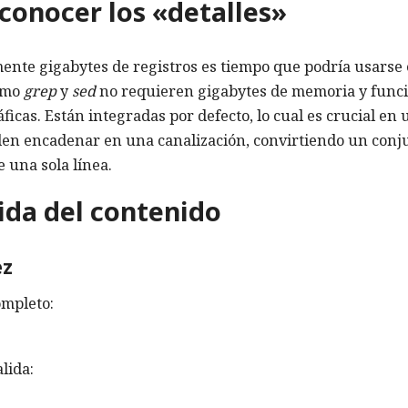
conocer los «detalles»
nte gigabytes de registros es tiempo que podría usarse 
como
grep
y
sed
no requieren gigabytes de memoria y func
icas. Están integradas por defecto, lo cual es crucial en 
eden encadenar en una canalización, convirtiendo un conj
 una sola línea.
pida del contenido
ez
ompleto:
lida: