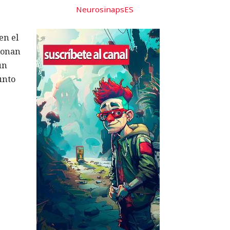
NeurosinapsES
en el
ionan
un
unto