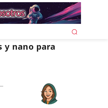
s y nano para
 —