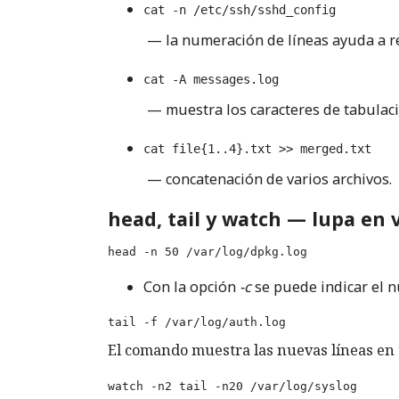
cat -n /etc/ssh/sshd_config
— la numeración de líneas ayuda a re
cat -A messages.log
— muestra los caracteres de tabulación
cat file{1..4}.txt >> merged.txt
— concatenación de varios archivos.
head, tail y watch — lupa en v
head -n 50 /var/log/dpkg.log
Con la opción
-c
se puede indicar el n
tail -f /var/log/auth.log
El comando muestra las nuevas líneas en t
watch -n2 tail -n20 /var/log/syslog