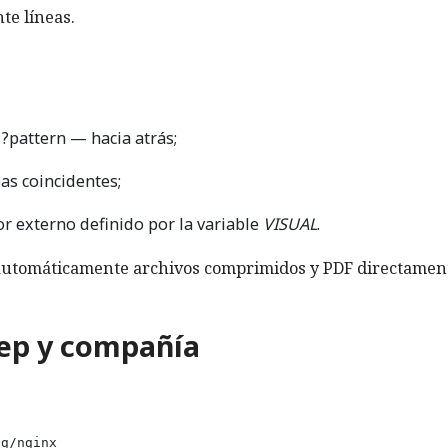
te líneas.
?pattern — hacia atrás;
eas coincidentes;
or externo definido por la variable
VISUAL
.
automáticamente archivos comprimidos y PDF directamen
rep y compañía
og/nginx