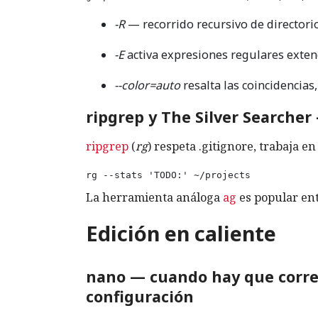
-R
— recorrido recursivo de directorio
-E
activa expresiones regulares extendi
--color=auto
resalta las coincidencias,
ripgrep y The Silver Searcher
ripgrep
(
rg
) respeta .gitignore, trabaja e
rg --stats 'TODO:' ~/projects
La herramienta análoga
ag
es popular ent
Edición en caliente
nano — cuando hay que corre
configuración