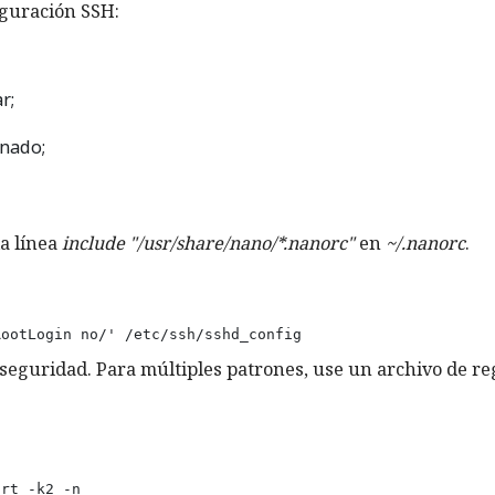
iguración SSH:
r;
onado;
la línea
include "/usr/share/nano/*.nanorc"
en
~/.nanorc
.
RootLogin no/' /etc/ssh/sshd_config
 seguridad. Para múltiples patrones, use un archivo de re
ort -k2 -n