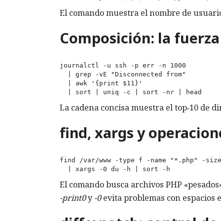
El comando muestra el nombre de usuario
Composición: la fuerza
journalctl -u ssh -p err -n 1000 

  | grep -vE "Disconnected from" 

  | awk '{print $11}' 

  | sort | uniq -c | sort -nr | head
La cadena concisa muestra el top‑10 de d
find, xargs y operacio
find /var/www -type f -name "*.php" -size
  | xargs -0 du -h | sort -h
El comando busca archivos PHP «pesados»,
-print0
y
-0
evita problemas con espacios e