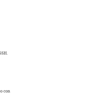
 SSH.
co con