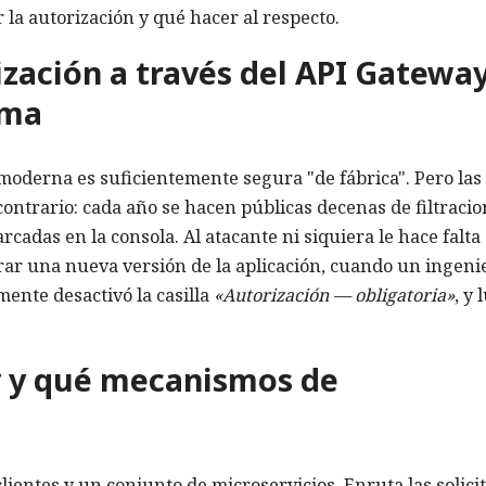
la autorización y qué hacer al respecto.
ización a través del API Gatewa
ema
moderna es suficientemente segura "de fábrica". Pero las
contrario: cada año se hacen públicas decenas de filtraci
rcadas en la consola. Al atacante ni siquiera le hace falta
rar una nueva versión de la aplicación, cuando un ingeni
mente desactivó la casilla
«Autorización — obligatoria»
, y 
y y qué mecanismos de
ientes y un conjunto de microservicios. Enruta las solici