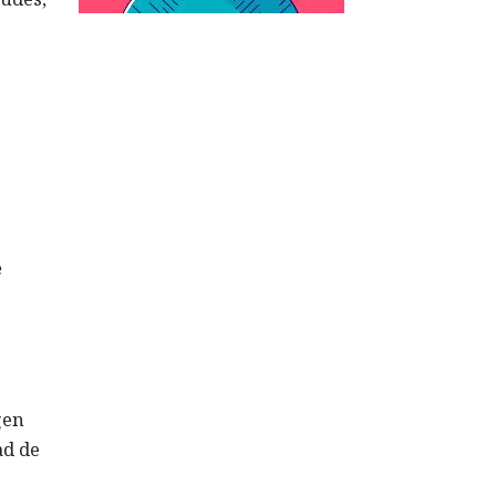
e
gen
ad de