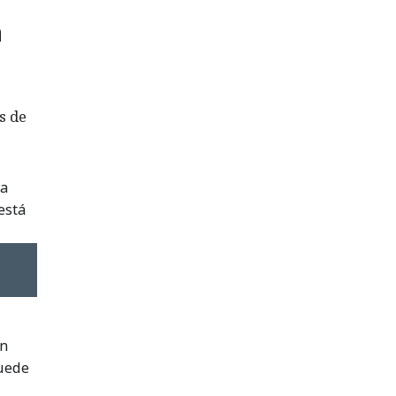
a
s de
la
está
on
puede