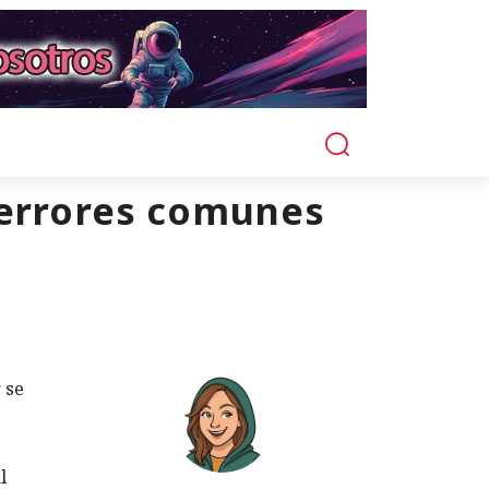
 errores comunes
 se
l