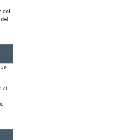
n del
 del
que
 el
s.