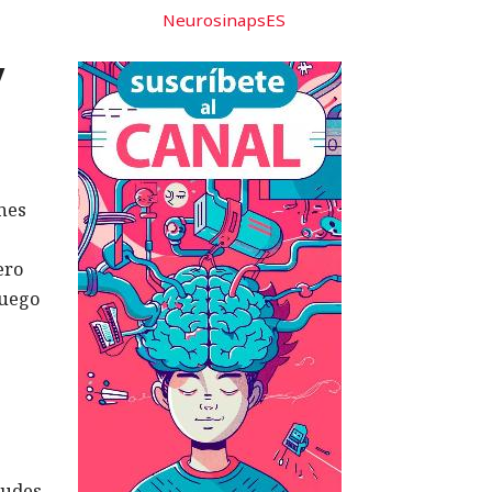
NeurosinapsES
y
ones
ero
luego
tudes,