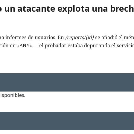
o un atacante explota una brec
a informes de usuarios. En
/reports/{id}
se añadió el mét
zación en «ANY» — el probador estaba depurando el servici
isponibles.