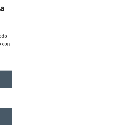
ha
odo
o con