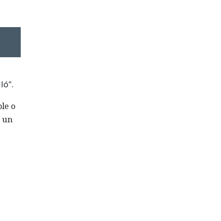
ló".
le o
n un