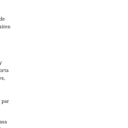
 de
siten
y
orta
es,
 par
asa