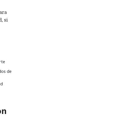
Para
, si
rte
dos de
ad
on