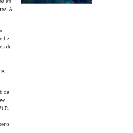
res en
tes. A
m
ed >
es de
rse
b de
how
i‑Fi
pero