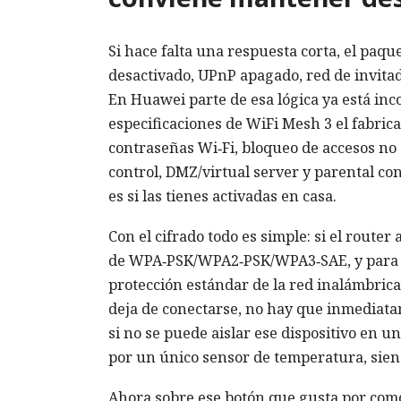
Si hace falta una respuesta corta, el paq
desactivado, UPnP apagado, red de invita
En Huawei parte de esa lógica ya está inco
especificaciones de WiFi Mesh 3 el fabric
contraseñas Wi‑Fi, bloqueo de accesos no 
control, DMZ/virtual server y parental con
es si las tienes activadas en casa.
Con el cifrado todo es simple: si el route
de WPA‑PSK/WPA2‑PSK/WPA3‑SAE, y para l
protección estándar de la red inalámbrica
deja de conectarse, no hay que inmediata
si no se puede aislar ese dispositivo en 
por un único sensor de temperatura, siend
Ahora sobre ese botón que gusta por como