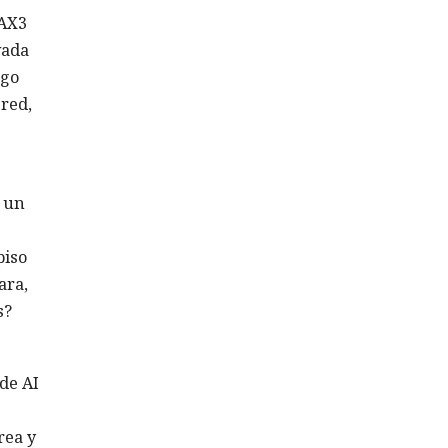
 AX3
vada
ego
red,
s un
piso
ara,
s?
de AI
rea y