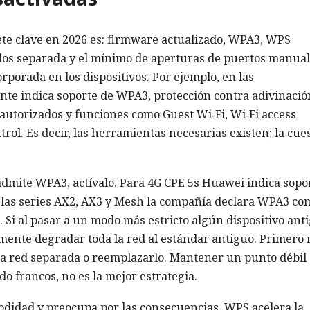
uete clave en 2026 es: firmware actualizado, WPA3, WPS
dos separada y el mínimo de aperturas de puertos manual
rporada en los dispositivos. Por ejemplo, en las
ante indica soporte de WPA3, protección contra adivinació
autorizados y funciones como Guest Wi‑Fi, Wi‑Fi access
trol. Es decir, las herramientas necesarias existen; la cue
r admite WPA3, actívalo. Para 4G CPE 5s Huawei indica sopo
as series AX2, AX3 y Mesh la compañía declara WPA3 co
. Si al pasar a un modo más estricto algún dispositivo ant
mente degradar toda la red al estándar antiguo. Primero 
una red separada o reemplazarlo. Mantener un punto débil 
o francos, no es la mejor estrategia.
didad y preocupa por las consecuencias. WPS acelera la