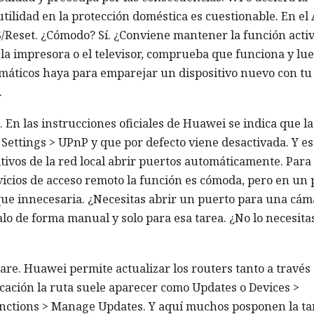
utilidad en la protección doméstica es cuestionable. En el
/Reset. ¿Cómodo? Sí. ¿Conviene mantener la función acti
a impresora o el televisor, comprueba que funciona y lu
áticos haya para emparejar un dispositivo nuevo con tu 
.
 En las instrucciones oficiales de Huawei se indica que la
Settings > UPnP y que por defecto viene desactivada. Y e
tivos de la red local abrir puertos automáticamente. Para
rvicios de acceso remoto la función es cómoda, pero en un 
que innecesaria. ¿Necesitas abrir un puerto para una cám
o de forma manual y solo para esa tarea. ¿No lo necesita
are. Huawei permite actualizar los routers tanto a través 
icación la ruta suele aparecer como Updates o Devices >
nctions > Manage Updates. Y aquí muchos posponen la ta