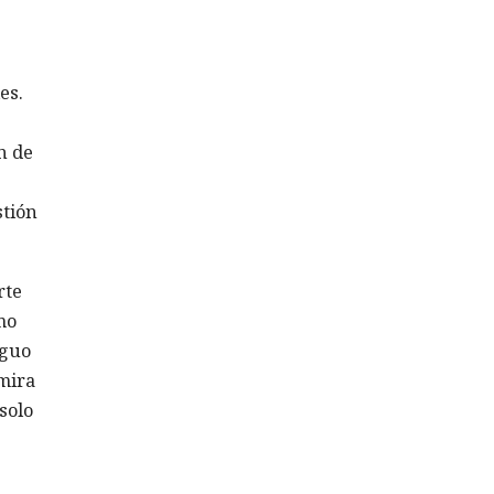
es.
n de
stión
rte
mo
iguo
mira
solo