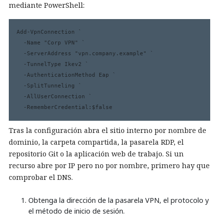
mediante PowerShell:
Add-VpnConnection `

  -Name "Corp VPN" `

  -ServerAddress "vpn.company.example" `

  -TunnelType Ikev2 `

  -AuthenticationMethod Eap `

  -SplitTunneling `

  -AllUserConnection `

  -RememberCredential:$false
Tras la configuración abra el sitio interno por nombre de
dominio, la carpeta compartida, la pasarela RDP, el
repositorio Git o la aplicación web de trabajo. Si un
recurso abre por IP pero no por nombre, primero hay que
comprobar el DNS.
Obtenga la dirección de la pasarela VPN, el protocolo y
el método de inicio de sesión.