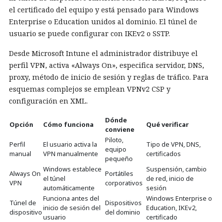
el certificado del equipo y está pensado para Windows
Enterprise o Education unidos al dominio. El túnel de
usuario se puede configurar con IKEv2 o SSTP.
Desde Microsoft Intune el administrador distribuye el
perfil VPN, activa «Always On», especifica servidor, DNS,
proxy, método de inicio de sesión y reglas de tráfico. Para
esquemas complejos se emplean VPNv2 CSP y
configuración en XML.
Dónde
Opción
Cómo funciona
Qué verificar
conviene
Piloto,
Perfil
El usuario activa la
Tipo de VPN, DNS,
equipo
manual
VPN manualmente
certificados
pequeño
Windows establece
Suspensión, cambio
Always On
Portátiles
el túnel
de red, inicio de
VPN
corporativos
automáticamente
sesión
Funciona antes del
Windows Enterprise o
Túnel de
Dispositivos
inicio de sesión del
Education, IKEv2,
dispositivo
del dominio
usuario
certificado