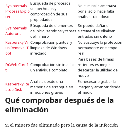
Búsqueda de procesos
Sysinternals
No elimina la amenaza
sospechosos y
Process Explo
por sí solo; hace falta
comprobación de sus
rer
análisis cuidadoso
propiedades
Búsqueda de elementos
Se puede dañar el
Sysinternals
de inicio, servicios y tareas
sistema si se eliminan
Autoruns
del minero
entradas sin criterio
Kaspersky Vir
Comprobación puntual y
No sustituye la protección
us Removal T
limpieza de Windows
permanente en tiempo
ool
infectado
real
Para bases de firmas
Dr.Web CureI
Comprobación sin instalar
recientes es mejor
t!
un antivirus completo
descargar la utilidad de
nuevo
Análisis desde una
Es necesario grabar la
Kaspersky Re
memoria de arranque en
imagen y arrancar desde
scue Disk
infecciones graves
el medio
Qué comprobar después de la
eliminación
Si el minero fue eliminado pero la causa de la infección