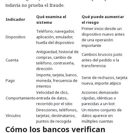
todavía no prueba el fraude.
Qué examina el
Qué puede aumentar
Indicador
sistema
el riesgo
Primer inicio desde un
Teléfono, navegador,
dispositivo nuevo antes
Dispositivo
aplicación, emulador,
de una operación
huella del dispositivo
importante
Antigüedad, historial de
Cambios bruscos justo
compras, cambio de
Cuenta
antes del pedido o la
teléfono, contraseña,
transferencia
dirección
Importe, tarjeta, banco,
Serie de rechazos, tarjeta
Pago
moneda, frecuencia de
nueva, importe atípico
intentos
Velocidad de clics,
Acciones demasiado
Comportamiento
entrada de datos,
rápidas, idénticas o
recorrido por el sitio
parecidas a un bot
Direcciones, teléfonos,
Un mismo conjunto de
Vínculos
tarjetas, destinatarios,
datos aparece en
puntos de recogida
múltiples cuentas
Cómo los bancos verifican