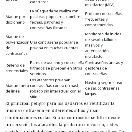
caracteres.
multifactor (MFA).
La búsqueda se realiza con
Prohibir contraseñas
Ataque por
palabras populares, nombres,
frecuentes y
diccionario
fechas, patrones y
comprometidas.
contraseñas filtradas.
Monitoreo de inicios
Ataque de
de sesión fallidos
pulverización
Una contraseña popular se
masivos y
de
prueba en muchas cuentas.
autenticación
contraseñas
multifactor.
Pares de usuario y contraseña
Contraseñas únicas y
Relleno de
filtrados se prueban en otros
gestores de
credenciales
servicios.
contraseñas.
Los atacantes prueban
Hashing seguro, uso
Ataque fuera
contraseñas contra un hash
de sal, contraseñas
de línea
robado sin interactuar con el
largas.
sitio.
El principal peligro para los usuarios es reutilizar la
misma contraseña en diferentes sitios y usar
combinaciones cortas. Si una contraseña se filtra desde
un servicio, los atacantes la probarán en correo, redes
sociales, marketplaces, nubes y sistemas corporativos. Las