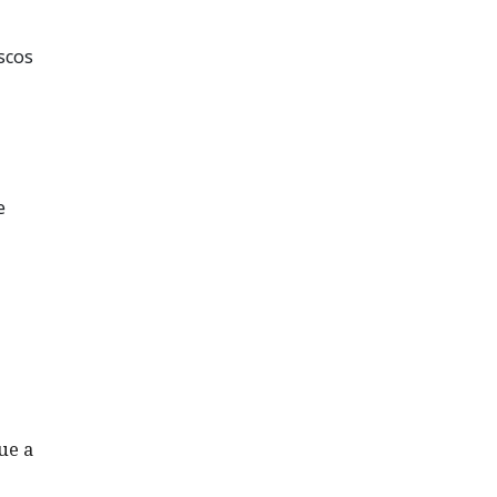
scos
e
ue a