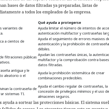
an bases de datos filtradas ya preparadas, listas de
diatamente a todos los empleados de la empresa.
Qué ayuda a protegerse
s variantes de
Ayuda limitar el número de intentos de acce
a.
autenticación multifactor y contraseñas lar
Ayuda el seguimiento de errores masivos d
ca a cientos de
autenticación y la prohibición de contraseñ
débiles.
Ayudan las contraseñas únicas, la autentica
e filtraciones públicas
multifactor y la comprobación contra base
ativos.
datos filtradas.
aseña antigua y le
Ayuda la prohibición sistemática de crear
to aleatorio o el
combinaciones predecibles.
Ayuda el cambio regular de contraseñas, la
vinan la contraseña de
concesión de privilegios mínimos y el uso d
rar sistemas TI.
almacenes seguros.
 ayuda a sortear las protecciones básicas. El sistema sue
 fallidos de acceso. Los atacantes tienen esto en cuenta y