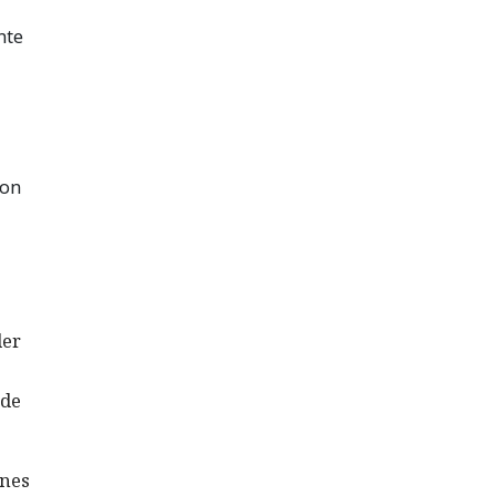
nte
con
der
 de
ones