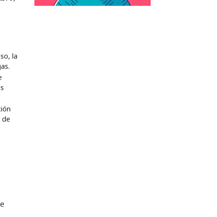
so, la
gas.
e
as
ción
s de
e
le