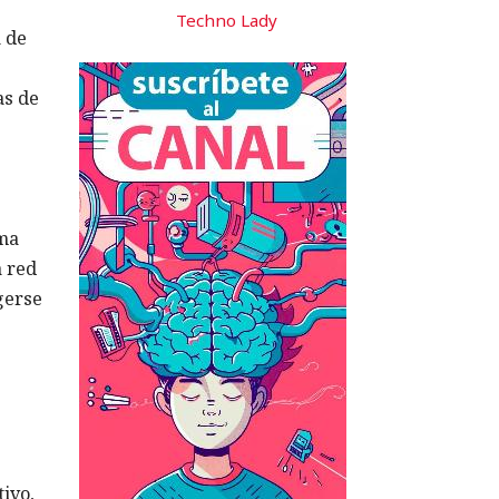
Techno Lady
a de
as de
rma
a red
gerse
ivo,