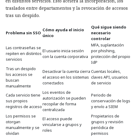
en distintos servicios. Esto acelera la incorporación, los
traslados entre departamentos y la revocación de accesos
tras un despido.
Qué sigue siendo
Cómo ayuda el inicio
Problema sin SSO
necesario
único
controlar
MFA, suplantación
Las contraseñas se
El usuario inicia sesión
por phishing,
repiten en distintos
con la cuenta corporativa
protección del propio
servicios
IdP
Tras un despido
Desactivar la cuenta cierra
Cuentas locales,
los accesos se
el acceso en los sistemas
claves API, usuarios
buscan
conectados
de servicio
manualmente
Los eventos de
Cada servicio tiene
Periodo de
autorización se pueden
sus propios
conservación de logs
recopilar de forma
registros de acceso
y envío a SIEM
centralizada
Los permisos se
Propietarios de
El acceso puede
otorgan
grupos y revisión
vincularse a grupos y
manualmente y se
periódica de
roles
olvidan
permisos