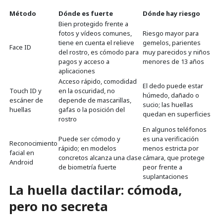
Método
Dónde es fuerte
Dónde hay riesgo
Bien protegido frente a
fotos y vídeos comunes,
Riesgo mayor para
tiene en cuenta el relieve
gemelos, parientes
Face ID
del rostro, es cómodo para
muy parecidos y niños
pagos y acceso a
menores de 13 años
aplicaciones
Acceso rápido, comodidad
El dedo puede estar
Touch ID y
en la oscuridad, no
húmedo, dañado o
escáner de
depende de mascarillas,
sucio; las huellas
huellas
gafas o la posición del
quedan en superficies
rostro
En algunos teléfonos
Puede ser cómodo y
es una verificación
Reconocimiento
rápido; en modelos
menos estricta por
facial en
concretos alcanza una clase
cámara, que protege
Android
de biometría fuerte
peor frente a
suplantaciones
La huella dactilar: cómoda,
pero no secreta