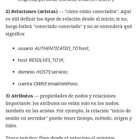
2) Relaciones (aristas)
— "cómo están conectados". Aquí
es útil definir los tipos de relación desde el inicio; si no,
luego habrá "conectado-conectado" y no se entenderá qué
significa:
usuario
AUTHENTICATED_TO
host;
host
RESOLVES_TO
IP;
dominio
HOSTS
servicio;
cuenta
OWNS
email/teléfono.
3) Atributos
— propiedades de nodos y relaciones.
Importante: los atributos no están solo en los nodos,
también en las aristas. Por ejemplo, la relación "inicio de
sesión en servidor" puede tener tiempo, método, origen y
éxito.
Truco práctico: fijen desde el principio el mínimo