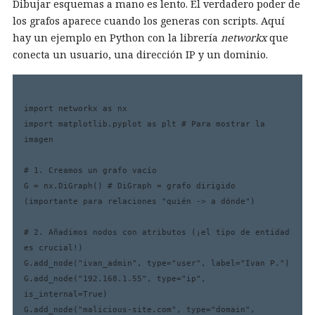
Dibujar esquemas a mano es lento. El verdadero poder de
los grafos aparece cuando los generas con scripts. Aquí
hay un ejemplo en Python con la librería
networkx
que
conecta un usuario, una dirección IP y un dominio.
import networkx as nx

import matplotlib.pyplot as plt # Para mostrar la 
imagen

# 1. Creamos un grafo vacío

G = nx.DiGraph() # DiGraph = grafo dirigido 
(importante para relaciones "quién -> a dónde")

# 2. Añadimos nodos con atributos (¡el tipo de entidad 
es crucial!)

G.add_node("ivan_admin", type="user", label="Ivan P.")

G.add_node("192.168.1.55", type="ip", 
is_internal=True)

G.add_node("malicious-site.com", type="domain", 