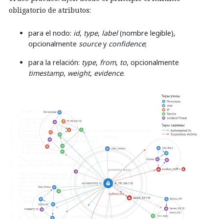
obligatorio de atributos:
para el nodo:
id
,
type
,
label
(nombre legible),
opcionalmente
source
y
confidence
;
para la relación:
type
,
from
,
to
, opcionalmente
timestamp
,
weight
,
evidence
.