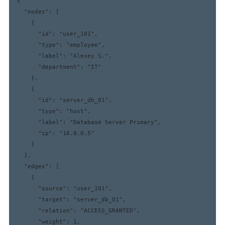
{

  "nodes": [

    {

      "id": "user_101",

      "type": "employee",

      "label": "Alexey S.",

      "department": "IT"

    },

    {

      "id": "server_db_01",

      "type": "host",

      "label": "Database Server Primary",

      "ip": "10.0.0.5"

    }

  ],

  "edges": [

    {

      "source": "user_101",

      "target": "server_db_01",

      "relation": "ACCESS_GRANTED",

      "weight": 1,
