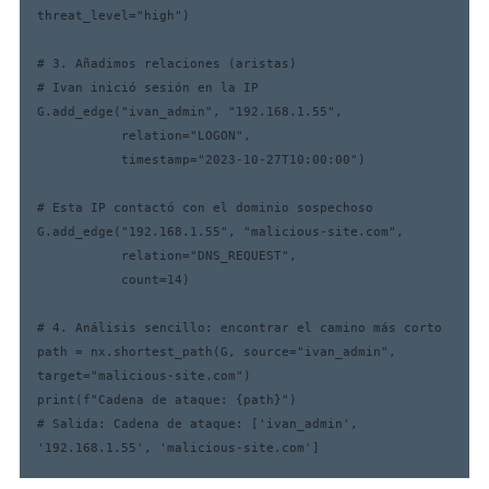
threat_level="high")

# 3. Añadimos relaciones (aristas)

# Ivan inició sesión en la IP

G.add_edge("ivan_admin", "192.168.1.55", 

           relation="LOGON", 

           timestamp="2023-10-27T10:00:00")

# Esta IP contactó con el dominio sospechoso

G.add_edge("192.168.1.55", "malicious-site.com", 

           relation="DNS_REQUEST", 

           count=14)

# 4. Análisis sencillo: encontrar el camino más corto

path = nx.shortest_path(G, source="ivan_admin", 
target="malicious-site.com")

print(f"Cadena de ataque: {path}")

# Salida: Cadena de ataque: ['ivan_admin', 