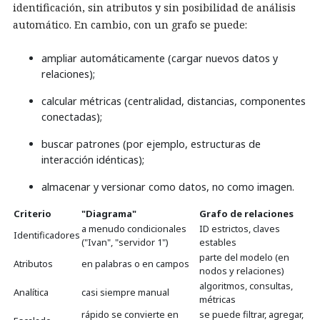
identificación, sin atributos y sin posibilidad de análisis
automático. En cambio, con un grafo se puede:
ampliar automáticamente (cargar nuevos datos y
relaciones);
calcular métricas (centralidad, distancias, componentes
conectadas);
buscar patrones (por ejemplo, estructuras de
interacción idénticas);
almacenar y versionar como datos, no como imagen.
Criterio
"Diagrama"
Grafo de relaciones
a menudo condicionales
ID estrictos, claves
Identificadores
("Ivan", "servidor 1")
estables
parte del modelo (en
Atributos
en palabras o en campos
nodos y relaciones)
algoritmos, consultas,
Analítica
casi siempre manual
métricas
rápido se convierte en
se puede filtrar, agregar,