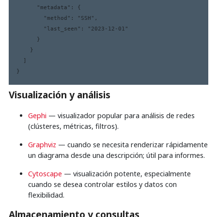
      "metadata": {

        "method": "SSH",

        "last_seen": "2023-12-01"

      }

    }

  ]

Visualización y análisis
Gephi
— visualizador popular para análisis de redes
(clústeres, métricas, filtros).
Graphviz
— cuando se necesita renderizar rápidamente
un diagrama desde una descripción; útil para informes.
Cytoscape
— visualización potente, especialmente
cuando se desea controlar estilos y datos con
flexibilidad.
Almacenamiento y consultas