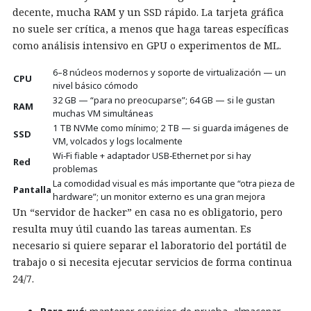
decente, mucha RAM y un SSD rápido. La tarjeta gráfica
no suele ser crítica, a menos que haga tareas específicas
como análisis intensivo en GPU o experimentos de ML.
6–8 núcleos modernos y soporte de virtualización — un
CPU
nivel básico cómodo
32 GB — “para no preocuparse”; 64 GB — si le gustan
RAM
muchas VM simultáneas
1 TB NVMe como mínimo; 2 TB — si guarda imágenes de
SSD
VM, volcados y logs localmente
Wi‑Fi fiable + adaptador USB‑Ethernet por si hay
Red
problemas
La comodidad visual es más importante que “otra pieza de
Pantalla
hardware”; un monitor externo es una gran mejora
Un “servidor de hacker” en casa no es obligatorio, pero
resulta muy útil cuando las tareas aumentan. Es
necesario si quiere separar el laboratorio del portátil de
trabajo o si necesita ejecutar servicios de forma continua
24/7.