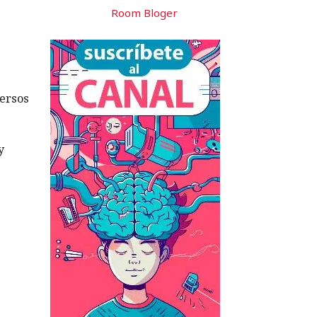
Room Bloger
versos
y