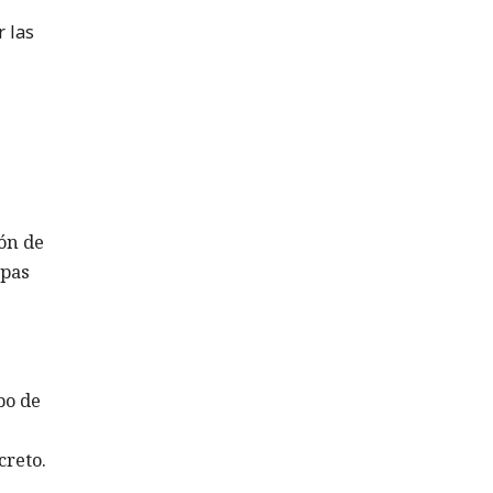
r las
ión de
apas
po de
reto.