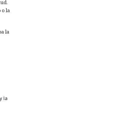
tud.
 o la
a la
y la