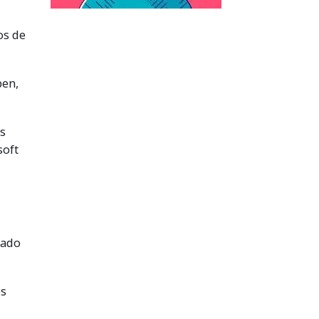
os de
ben,
as
soft
zado
es