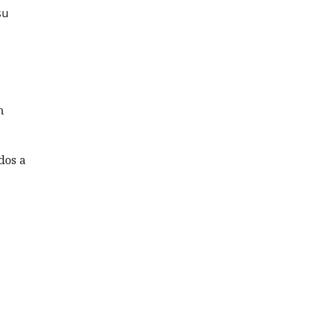
su
n
dos a