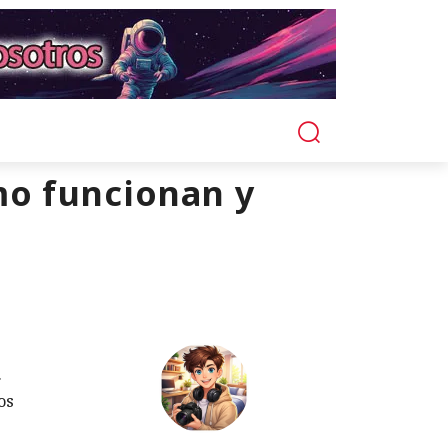
mo funcionan y
.
os