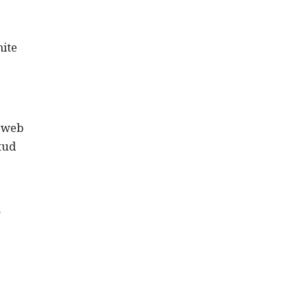
mite
r web
tud
*