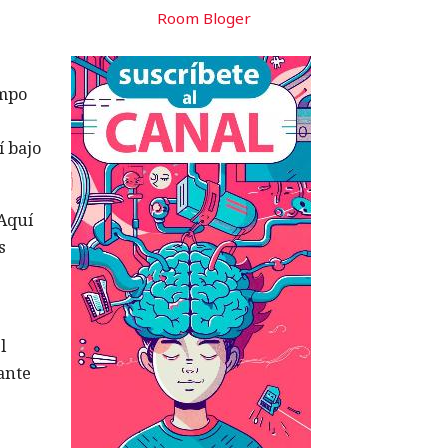
Room Bloger
empo
í bajo
 Aquí
s
l
ante