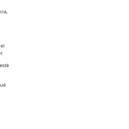
cia,
 el
r.
 esté
qué