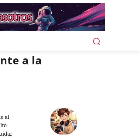
nte a la
e al
lto
uidar