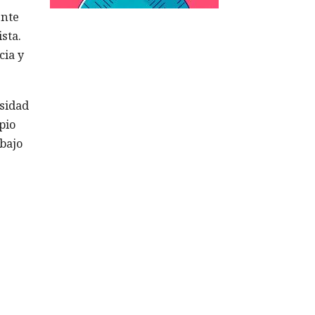
ente
sta.
cia y
sidad
pio
abajo