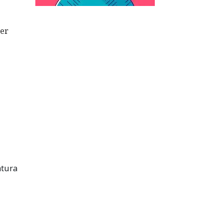
cer
atura