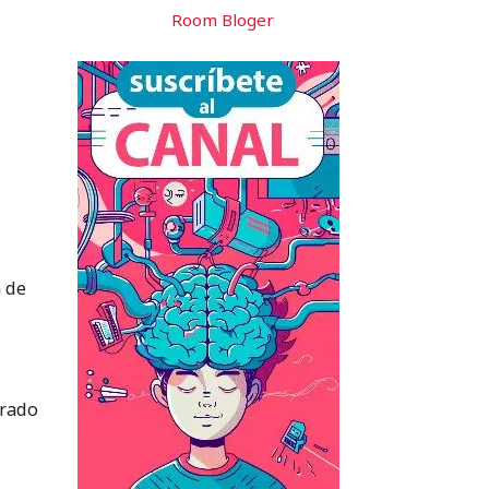
Room Bloger
n de
grado