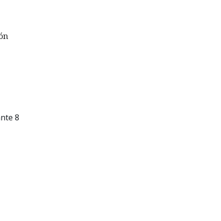
ión
ante 8