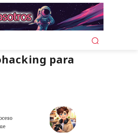
ohacking para
roceso
que