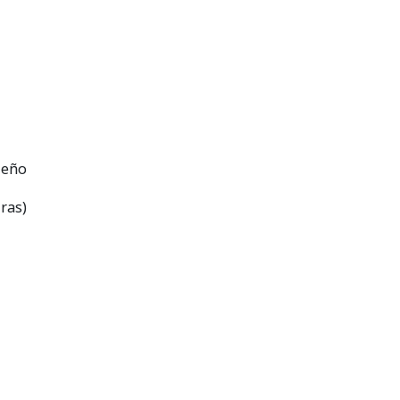
ueño
ras)