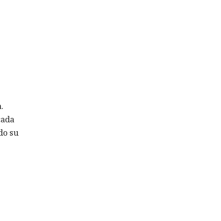
.
cada
do su