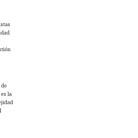
Estas
ridad
stión
 de
 es la
ejidad
l