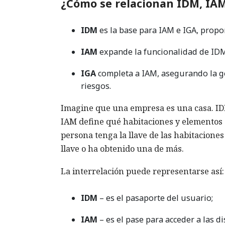
¿Cómo se relacionan IDM, IAM
IDM
es la base para IAM e IGA, propo
IAM
expande la funcionalidad de IDM
IGA
completa a IAM, asegurando la ges
riesgos.
Imagine que una empresa es una casa. IDM 
IAM define qué habitaciones y elementos 
persona tenga la llave de las habitacione
llave o ha obtenido una de más.
La interrelación puede representarse así:
IDM
– es el pasaporte del usuario;
IAM
– es el pase para acceder a las di