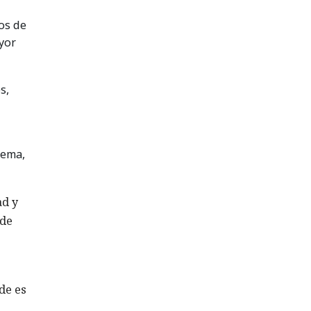
os de
yor
s,
tema,
ad y
 de
de es