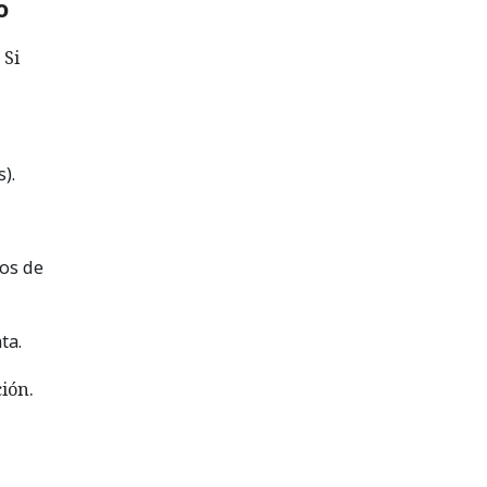
o
 Si
).
hos de
ta.
ión.