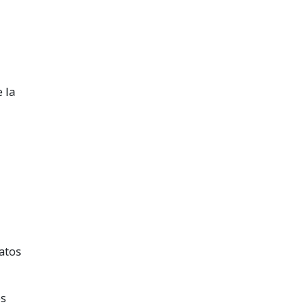
 la
atos
os