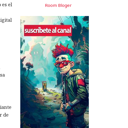
 es el
Room Bloger
igital
a
esa
diante
r de