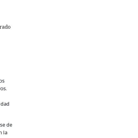
frado
os
os.
idad
se de
n la