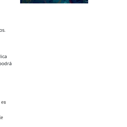
os.
lica
 podrá
 es
de