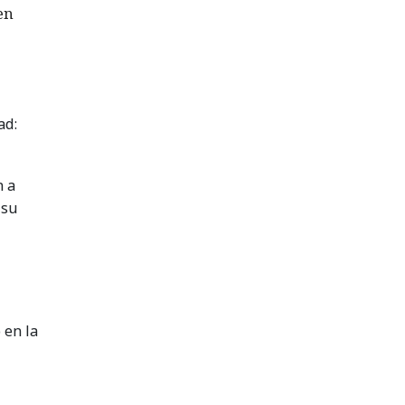
en
ad:
n a
 su
 en la