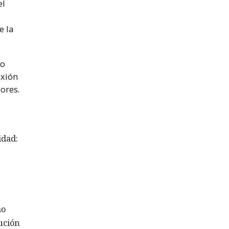
el
e la
No
exión
ores.
idad:
mo
ución