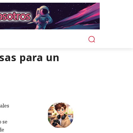
usas para un
ales
o se
de