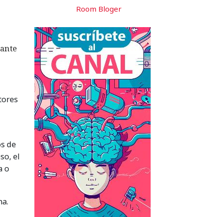
Room Bloger
tante
ctores
os de
so, el
a o
na.