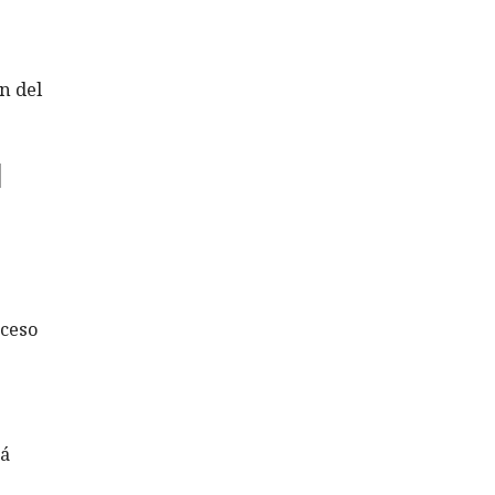
n del
l
cceso
tá