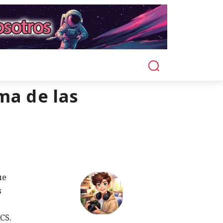
ma de las
ue
s
CS.