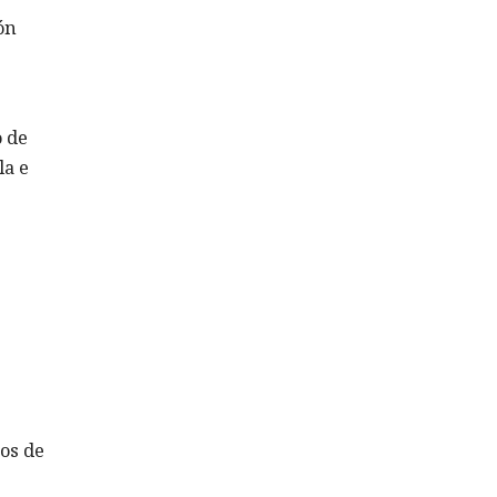
ón
o de
la e
pos de