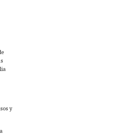
de
us
lia
sos y
ma