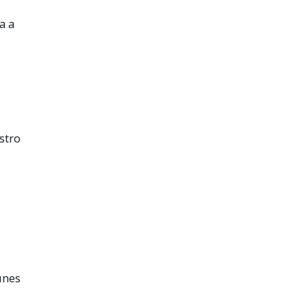
a a
stro
unes