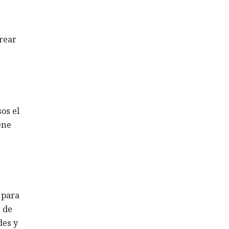
trear
sos el
ene
 para
S
de
des y