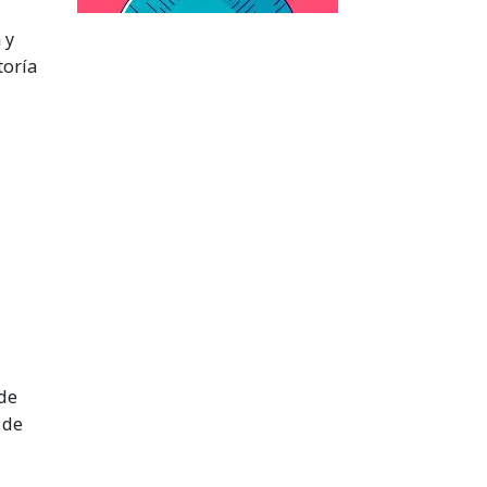
 y
toría
 de
 de