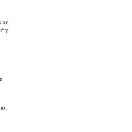
s un
k" y
un
nes,
,