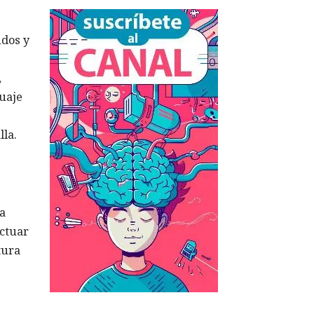
ndos y
,
guaje
lla.
la
actuar
tura