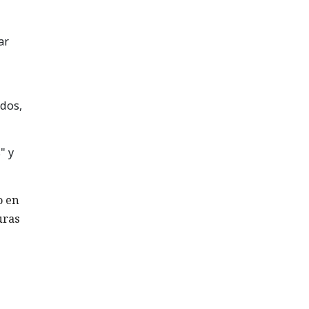
ar
ados,
" y
o en
uras