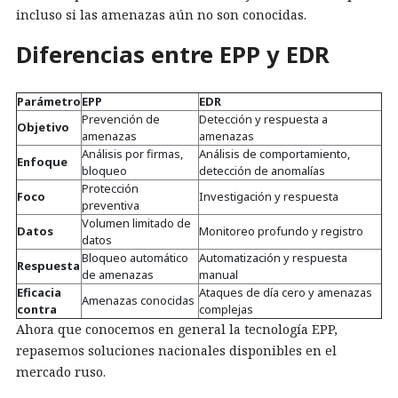
incluso si las amenazas aún no son conocidas.
Diferencias entre EPP y EDR
Parámetro
EPP
EDR
Prevención de
Detección y respuesta a
Objetivo
amenazas
amenazas
Análisis por firmas,
Análisis de comportamiento,
Enfoque
bloqueo
detección de anomalías
Protección
Foco
Investigación y respuesta
preventiva
Volumen limitado de
Datos
Monitoreo profundo y registro
datos
Bloqueo automático
Automatización y respuesta
Respuesta
de amenazas
manual
Eficacia
Ataques de día cero y amenazas
Amenazas conocidas
contra
complejas
Ahora que conocemos en general la tecnología EPP,
repasemos soluciones nacionales disponibles en el
mercado ruso.