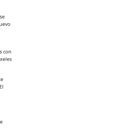
 se
nuevo
s con
íxeles
ce
El
de