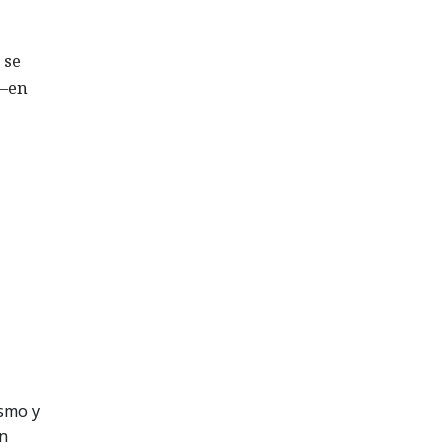
 se
 —en
ismo y
on