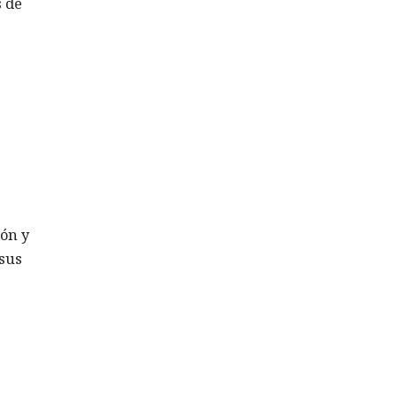
s de
ión y
 sus