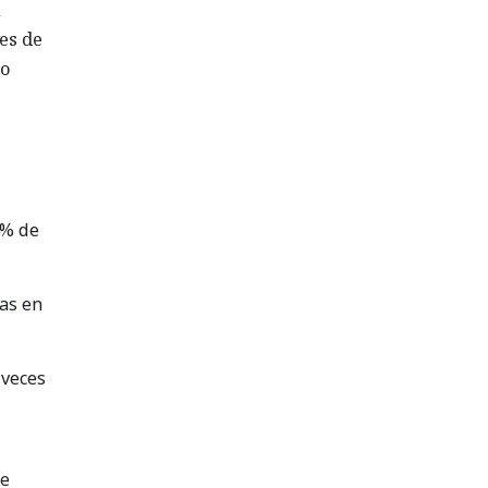
n
es de
lo
0% de
as en
 veces
de