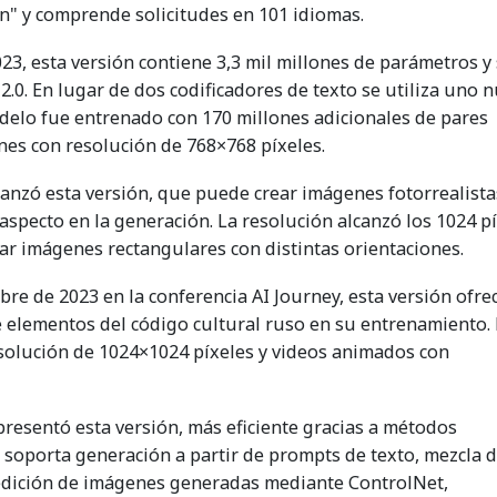
n" y comprende solicitudes en 101 idiomas.
23, esta versión contiene 3,3 mil millones de parámetros y
2.0. En lugar de dos codificadores de texto se utiliza uno 
delo fue entrenado con 170 millones adicionales de pares
es con resolución de 768×768 píxeles.
lanzó esta versión, que puede crear imágenes fotorrealista
 aspecto en la generación. La resolución alcanzó los 1024 p
ear imágenes rectangulares con distintas orientaciones.
e de 2023 en la conferencia AI Journey, esta versión ofre
e elementos del código cultural ruso en su entrenamiento. 
olución de 1024×1024 píxeles y videos animados con
presentó esta versión, más eficiente gracias a métodos
soporta generación a partir de prompts de texto, mezcla 
 edición de imágenes generadas mediante ControlNet,