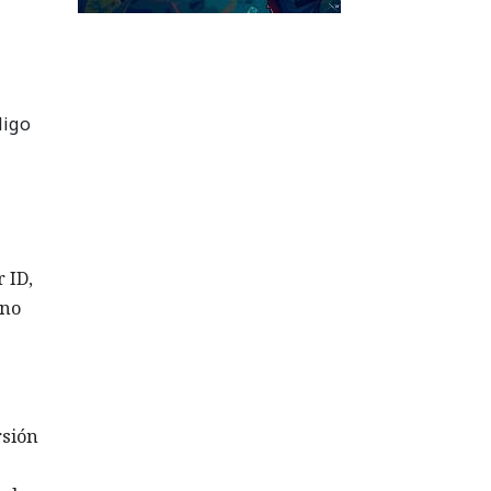
digo
 ID,
ono
rsión