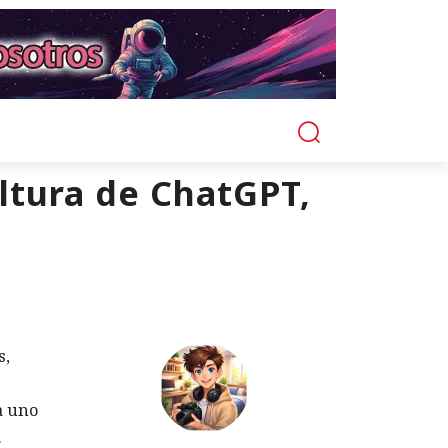
altura de ChatGPT,
s,
a uno
.