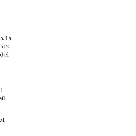
o. La
×512
d el
l
 ML
al,