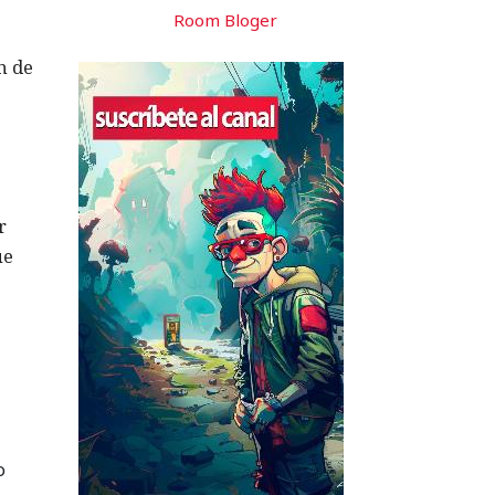
Room Bloger
n de
r
ue
o