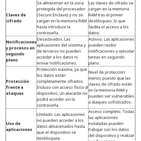
Se almacenan en la zona
Las claves de cifrado se
protegida del procesador
cargan en la memoria
Claves de
(Secure Enclave) y no se
RAM tras el primer
cifrado
cargan en la memoria RAM
desbloqueo, lo que
hasta introducir la
facilita el acceso a los
contraseña.
datos.
Desactivados. Las
Activos. Las aplicaciones
Notificaciones
aplicaciones del sistema y
pueden recibir
y procesos en
de terceros no pueden
notificaciones y ejecutar
segundo
acceder a los datos ni
tareas en segundo
plano
enviar notificaciones.
plano.
Protección máxima, ya que
Nivel de protección
los datos están
menor, puesto que las
Protección
completamente cifrados.
claves de cifrado están
frente a
Incluso con acceso físico al
en la memoria RAM y
ataques
dispositivo, un atacante no
pueden ser vulnerables
podrá acceder sin la
a ataques sofisticados.
contraseña.
Acceso completo. Todas
Limitado. Las aplicaciones
las aplicaciones
no pueden acceder a los
Uso de
instaladas pueden
datos almacenados hasta
aplicaciones
trabajar con los datos
que el dispositivo se
del dispositivo y realizar
desbloquee.