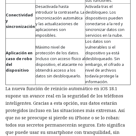
sus funciones.
Desactivada hasta
Activada tras el
introducir la contraseña. La
desbloqueo. Los
Conectividad
sincronización automática
dispositivos pueden
y
y las actualizaciones de
conectarse a la red y
sincronización
aplicaciones son
sincronizar datos con
imposibles.
servicios en la nube.
Los datos son
Máximo nivel de
vulnerables si el
Aplicación en
protección de los datos.
dispositivo ya está
caso de robo
Incluso con acceso físico al
desbloqueado. Sin
del
dispositivo, el atacante no
embargo, el cifrado a
dispositivo
obtendrá acceso a los
nivel de archivos
datos sin desbloquearlo.
todavía protege la
información.
La nueva función de reinicio automático en iOS 18.1
supone un avance real en la seguridad de los teléfonos
inteligentes. Gracias a esta opción, sus datos estarán
protegidos incluso en las situaciones más extremas. Así
que no se preocupe si pierde su iPhone o se lo roban:
todos sus secretos permanecerán seguros. Esto significa
que puede usar su smartphone con tranquilidad, sin