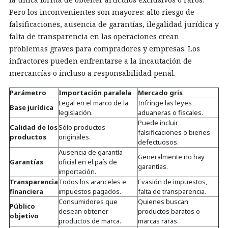
Pero los inconvenientes son mayores: alto riesgo de
falsificaciones, ausencia de garantías, ilegalidad jurídica y
falta de transparencia en las operaciones crean
problemas graves para compradores y empresas. Los
infractores pueden enfrentarse a la incautación de
mercancías o incluso a responsabilidad penal.
Parámetro
Importación paralela
Mercado gris
Legal en el marco de la
Infringe las leyes
Base jurídica
legislación.
aduaneras o fiscales.
Puede incluir
Calidad de los
Sólo productos
falsificaciones o bienes
productos
originales.
defectuosos.
Ausencia de garantía
Generalmente no hay
Garantías
oficial en el país de
garantías.
importación.
Transparencia
Todos los aranceles e
Evasión de impuestos,
financiera
impuestos pagados.
falta de transparencia.
Consumidores que
Quienes buscan
Público
desean obtener
productos baratos o
objetivo
productos de marca.
marcas raras.