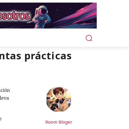
ntas prácticas
ación
lleva
e
Room Bloger