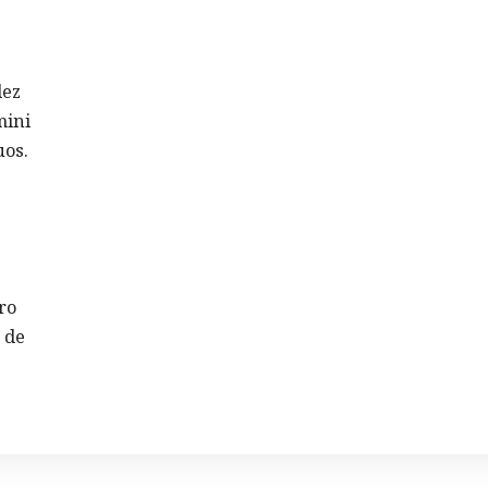
dez
mini
uos.
ro
 de