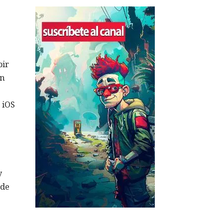
bir
ón
 iOS
y
sde