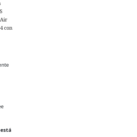
n
OS
Air
24 con
ente
ee
 está