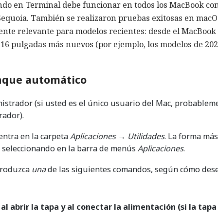
ando en Terminal debe funcionar en todos los MacBook co
5 Sequoia. También se realizaron pruebas exitosas en mac
ente relevante para modelos recientes: desde el MacBook 
 16 pulgadas más nuevos (por ejemplo, los modelos de 20
anque automático
nistrador (si usted es el único usuario del Mac, probablem
rador).
ntra en la carpeta
Aplicaciones
→
Utilidades
. La forma más
, seleccionando en la barra de menús
Aplicaciones
.
ntroduzca
una
de las siguientes comandos, según cómo des
 abrir la tapa y al conectar la alimentación (si la tapa