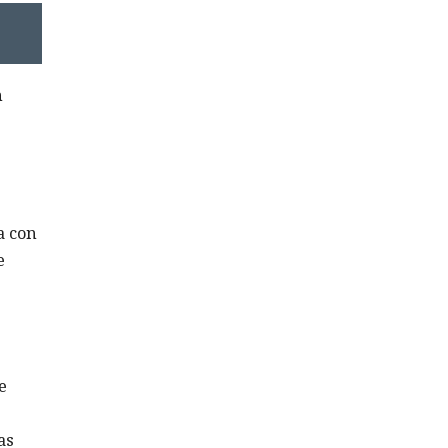
n
a con
e
e
as