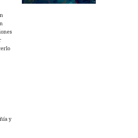
ón
en
ciones
r
cerlo
ñía y