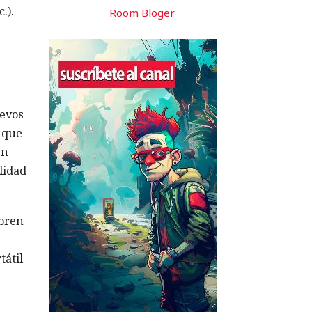
.).
Room Bloger
uevos
a que
en
ilidad
abren
tátil