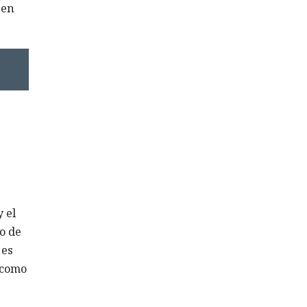
 en
 el
o de
 es
a como