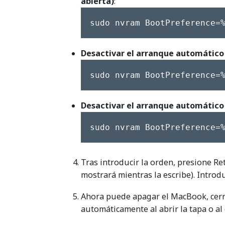
abierta)
:
sudo nvram BootPreference=
Desactivar el arranque automátic
sudo nvram BootPreference=
Desactivar el arranque automátic
sudo nvram BootPreference=
Tras introducir la orden, presione Re
mostrará mientras la escribe). Introd
Ahora puede apagar el MacBook, cerr
automáticamente al abrir la tapa o al 