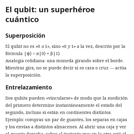
El qubit: un superhéroe
cuántico
Superposición
El qubit no es «0
o
1», sino «0
y
1» a la vez, descrito por la
fórmula |ψ⟩ = α|0⟩ + β|1⟩.
Analogía cotidiana: una moneda girando sobre el borde.
Mientras gira, no se puede decir si es cara o cruz — actúa
la superposición.
Entrelazamiento
Dos qubits pueden «vincularse» de modo que la medición
del primero determine instantáneamente el estado del
segundo, incluso si están en continentes distintos.
Ejemplo: compras un par de guantes, los separas en cajas
y los envías a distintos almacenes. Al abrir una caja y ver
el guante derecho, sabes al instante que en la otra está el