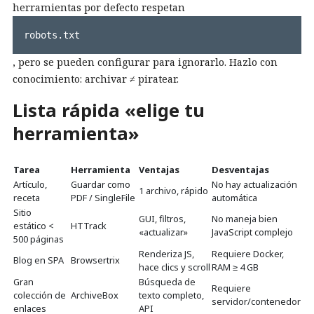
herramientas por defecto respetan
robots.txt
, pero se pueden configurar para ignorarlo. Hazlo con
conocimiento: archivar ≠ piratear.
Lista rápida «elige tu
herramienta»
Tarea
Herramienta
Ventajas
Desventajas
Artículo,
Guardar como
No hay actualización
1 archivo, rápido
receta
PDF / SingleFile
automática
Sitio
GUI, filtros,
No maneja bien
estático <
HTTrack
«actualizar»
JavaScript complejo
500 páginas
Renderiza JS,
Requiere Docker,
Blog en SPA
Browsertrix
hace clics y scroll
RAM ≥ 4 GB
Gran
Búsqueda de
Requiere
colección de
ArchiveBox
texto completo,
servidor/contenedor
enlaces
API