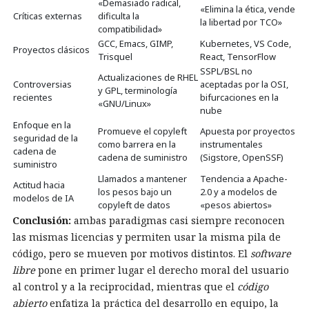
«Demasiado radical,
«Elimina la ética, vende
Críticas externas
dificulta la
la libertad por TCO»
compatibilidad»
GCC, Emacs, GIMP,
Kubernetes, VS Code,
Proyectos clásicos
Trisquel
React, TensorFlow
SSPL/BSL no
Actualizaciones de RHEL
Controversias
aceptadas por la OSI,
y GPL, terminología
recientes
bifurcaciones en la
«GNU/Linux»
nube
Enfoque en la
Promueve el copyleft
Apuesta por proyectos
seguridad de la
como barrera en la
instrumentales
cadena de
cadena de suministro
(Sigstore, OpenSSF)
suministro
Llamados a mantener
Tendencia a Apache-
Actitud hacia
los pesos bajo un
2.0 y a modelos de
modelos de IA
copyleft de datos
«pesos abiertos»
Conclusión:
ambas paradigmas casi siempre reconocen
las mismas licencias y permiten usar la misma pila de
código, pero se mueven por motivos distintos. El
software
libre
pone en primer lugar el derecho moral del usuario
al control y a la reciprocidad, mientras que el
código
abierto
enfatiza la práctica del desarrollo en equipo, la