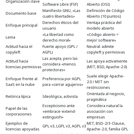
Organización clave
Software Libre (FSF)
Abierto (OSI)
Manifiesto GNU, «Las
Definición de Código
Documento base
cuatro libertades»
Abierto (10 puntos)
Derechos éticos del
Ventaja práctica del
Enfoque principal
usuario
modelo abierto
«La libertad como
«Código abierto =
Lema
derecho moral»
mejor software»
Actitud hacia el
Fuerte apoyo (GPL /
Neutral: admite
copyleft
AGPL)
copyleft y permisivas
Las acepta, pero las
Actitud hacia
Las apoya activamente
considera «menos
licencias permisivas
(MIT, BSD, Apache-2.0)
protectoras»
Suele elegir Apache-
Enfoque frente al
Preferencia por AGPL
2.0 / MIT sin
SaaS en la nube
para «cerrar agujeros»
restricciones
Orientada al negocio,
Retórica típica
Ideológica, activista
pragmática
Escepticismo ante
Considera natural la
Papel de las
«embrace-extend-
asociación con
corporaciones
extinguish»
empresas
Ejemplos de
MIT, BSD-2/3-Clause,
GPL v3, LGPL v3, AGPL v3
licencias apoyadas
Apache-2.0, familia GPL