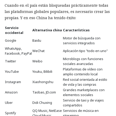
Cuando en el país están bloqueadas prácticamente todas
las plataformas globales populares, es necesario crear las
propias. Y en eso China ha tenido éxito:
Servicio
Alternativa china
Características
occidental
Motor de búsqueda con
Google
Baidu
servicios integrados
WhatsApp,
WeChat
Aplicación tipo "todo en uno"
Facebook, PayPal
Microblogs con funciones
Twitter
Weibo
sociales avanzadas
Plataformas de vídeo con
YouTube
Youku, Bilibili
amplio contenido local
Red social orientada al estilo
Instagram
Xiaohongshu
de vida y las compras
Grandes marketplaces con
Amazon
Taobao, JD.com
elementos sociales
Servicio de taxi y de viajes
Uber
Didi Chuxing
compartidos
QQ Music, NetEase
Servicios de música en
Spotify
Cloud Music
streaming