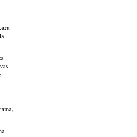
para
la
sa
evas
e.
grama,
ma