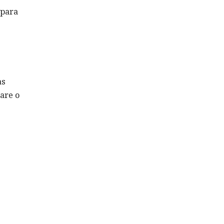
 para
as
are o