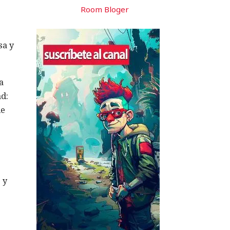
Room Bloger
sa y
a
ad:
de
 y