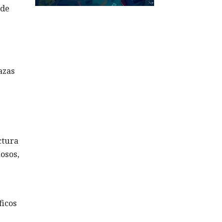
 de
azas
ctura
osos,
ficos