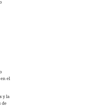
o
o
 en el
 y la
s de