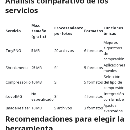
Análisis comparativo de los
servicios
Máx.
Procesamiento
Funciones
Servicio
tamaño
Formatos
por lotes
únicas
(gratis)
Mejores
algoritmos
TinyPNG
5 MB
20 archivos
6 formatos
de
compresión
Aplicaciones
Shrink.media
25 MB
Sí
5 formatos
móviles
Selección
Compressor.io
10 MB
Sí
5 formatos
del tipo de
compresión
No
Integración
iLoveIMG
Sí
4 formatos
especificado
con la nube
Ajustes
ImageResizer
10 MB
5 archivos
3 formatos
avanzados
Recomendaciones para elegir la
herramienta