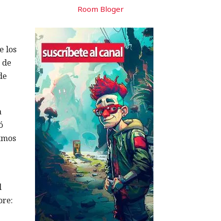
Room Bloger
e los
 de
de
a
ó
itmos
l
bre: