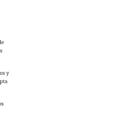
de
as
os y
apta
os