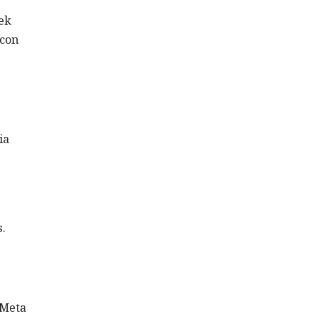
ek
 con
ia
s.
 Meta