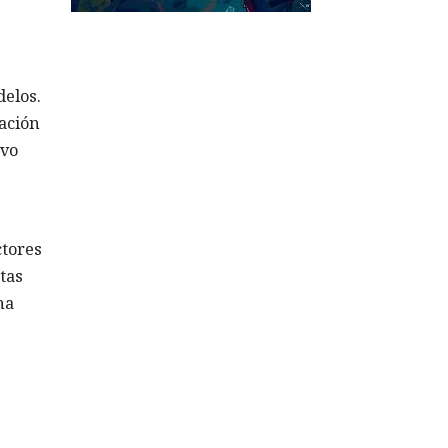
delos.
tación
uvo
ctores
tas
na