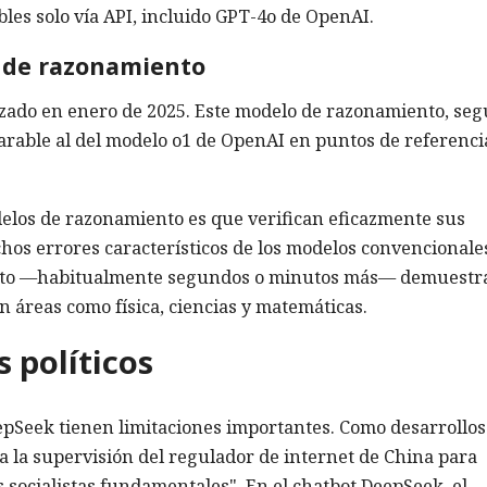
les solo vía API, incluido GPT-4o de OpenAI.
s de razonamiento
nzado en enero de 2025. Este modelo de razonamiento, se
able al del modelo o1 de OpenAI en puntos de referenci
delos de razonamiento es que verifican eficazmente sus
hos errores característicos de los modelos convencionale
nto —habitualmente segundos o minutos más— demuestr
n áreas como física, ciencias y matemáticas.
 políticos
eepSeek tienen limitaciones importantes. Como desarrollos
 a la supervisión del regulador de internet de China para
s socialistas fundamentales". En el chatbot DeepSeek, el