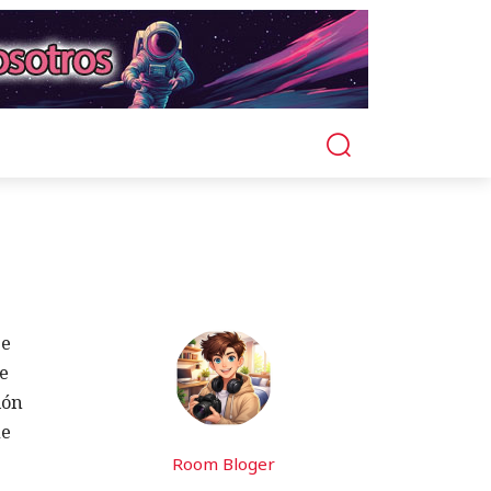
se
de
ión
ue
Room Bloger