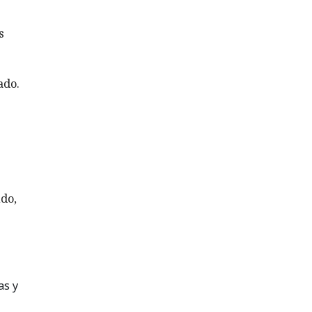
s
ado.
ndo,
as y