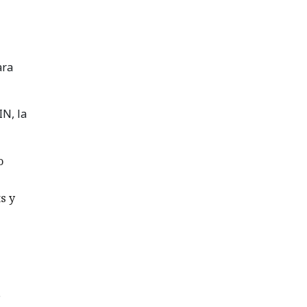
ara
IN, la
o
s y
,