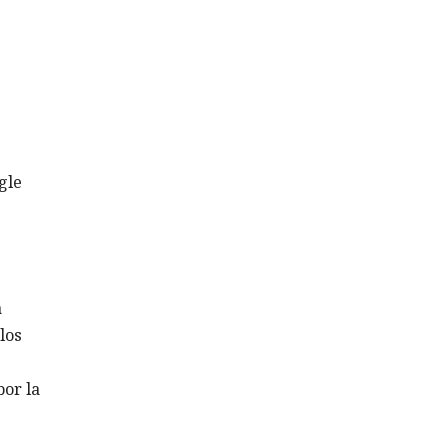
gle
a
los
por la