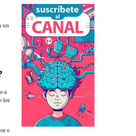
a un
s
?
o a
e los
os o