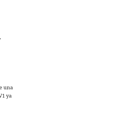
,
de una
V1 ya