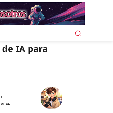
 de IA para
o
sueños