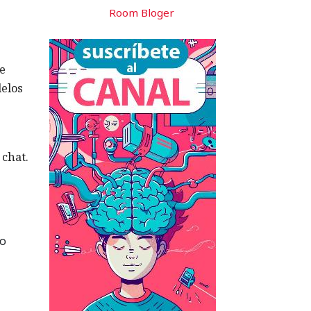
Room Bloger
e
delos
 chat.
lo