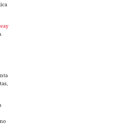
dica
way
n
enta
tas,
n
 no