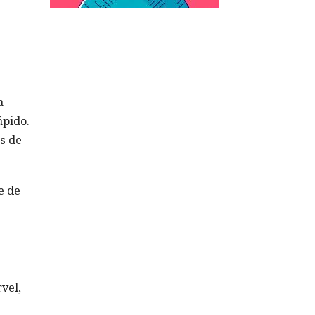
a
ápido.
s de
e de
vel,