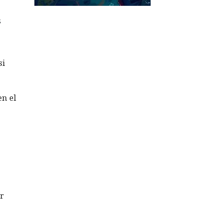
s
si
en el
er