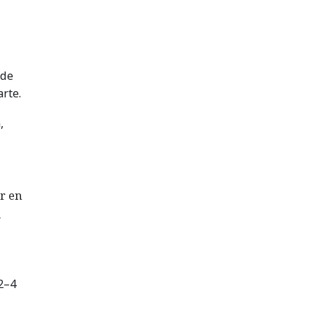
 de
rte.
,
ar en
.
2–4