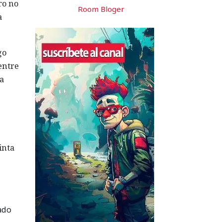
ro no
Room Bloger
a
go
entre
a
inta
ado