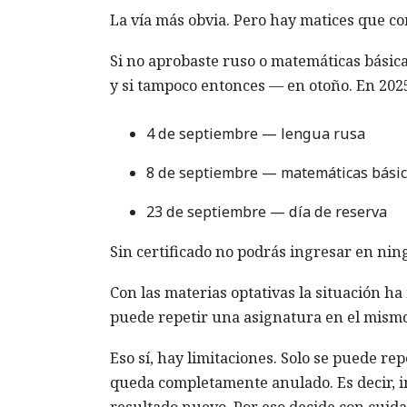
La vía más obvia. Pero hay matices que co
Si no aprobaste ruso o matemáticas básica
y si tampoco entonces — en otoño. En 202
4 de septiembre — lengua rusa
8 de septiembre — matemáticas bási
23 de septiembre — día de reserva
Sin certificado no podrás ingresar en nin
Con las materias optativas la situación h
puede repetir una asignatura en el mismo a
Eso sí, hay limitaciones. Solo se puede re
queda completamente anulado. Es decir, in
resultado nuevo. Por eso decide con cuida