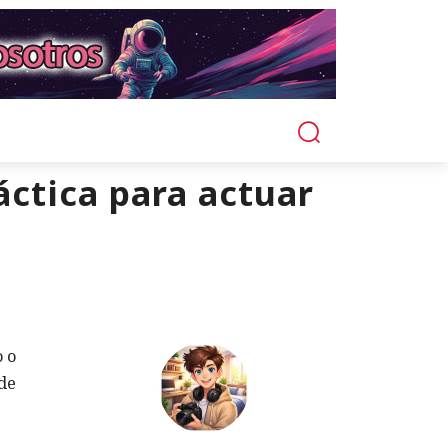
áctica para actuar
o o
 de