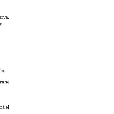
erva,
n:
ón.
ra se
rá el