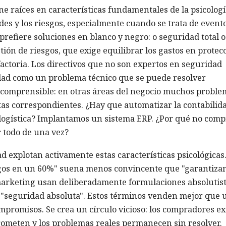
ne raíces en características fundamentales de la psicolog
s y los riesgos, especialmente cuando se trata de event
prefiere soluciones en blanco y negro: o seguridad total o
tión de riesgos, que exige equilibrar los gastos en protec
sfactoria. Los directivos que no son expertos en seguridad
dad como un problema técnico que se puede resolver
 comprensible: en otras áreas del negocio muchos proble
as correspondientes. ¿Hay que automatizar la contabilid
ogística? Implantamos un sistema ERP. ¿Por qué no comp
r todo de una vez?
 explotan activamente estas características psicológicas
sgos en un 60%" suena menos convincente que "garantiza
marketing usan deliberadamente formulaciones absolutist
, "seguridad absoluta". Estos términos venden mejor que 
mpromisos. Se crea un círculo vicioso: los compradores e
prometen y los problemas reales permanecen sin resolver.