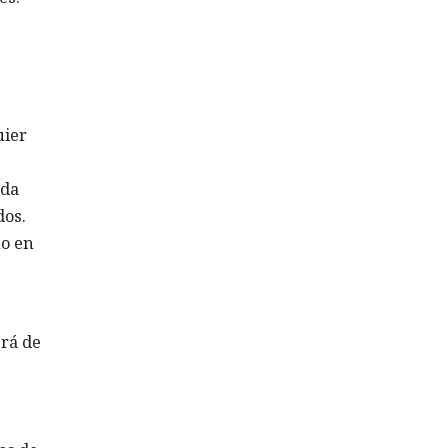
uier
nda
dos.
no en
erá de