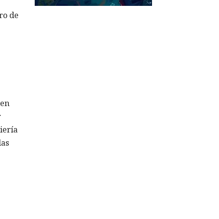
ro de
e
ren
r
iería
las