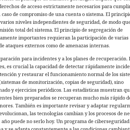
 derechos de acceso estrictamente necesarios para cumpli
en caso de compromiso de una cuenta o sistema. El principi
varios niveles independientes de seguridad, de modo que
isión total del sistema. El principio de segregación de
camente importantes requieran la participación de varias
o de ataques externos como de amenazas internas.
eparación para incidentes y a los planes de recuperación.
es, es crucial la capacidad de detectar rápidamente incide
tención y restaurar el funcionamiento normal de los sist
(sistemas de monitorización, copias de seguridad), sino
do y ejercicios periódicos. Las estadísticas muestran qu
dentes bien preparados se recuperan mucho más rápido de
enores. También es importante revisar y adaptar regular
evolucionan, las tecnologías cambian y los procesos de n
n año puede no serlo hoy. Un programa de ciberseguridad
na y se adapta constantemente a las condiciones cambiant