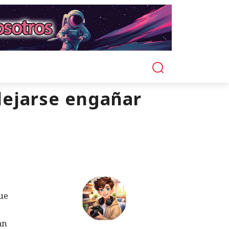
dejarse engañar
ue
an