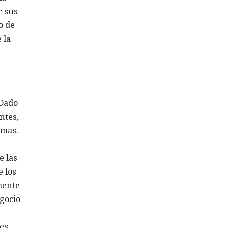
r sus
o de
 la
 Dado
ntes,
emas.
e las
 los
mente
egocio
es.