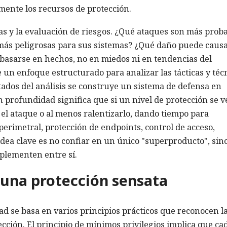
emente los recursos de protección.
zas y la evaluación de riesgos. ¿Qué ataques son más prob
 más peligrosas para sus sistemas? ¿Qué daño puede caus
e basarse en hechos, no en miedos ni en tendencias del
 un enfoque estructurado para analizar las tácticas y téc
ltados del análisis se construye un sistema de defensa en
n profundidad significa que si un nivel de protección se v
 el ataque o al menos ralentizarlo, dando tiempo para
perimetral, protección de endpoints, control de acceso,
idea clave es no confiar en un único "superproducto", sin
plementen entre sí.
e una protección sensata
d se basa en varios principios prácticos que reconocen l
ección. El principio de mínimos privilegios implica que ca