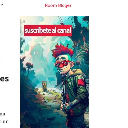
te
Room Bloger
n
 es
una
o un