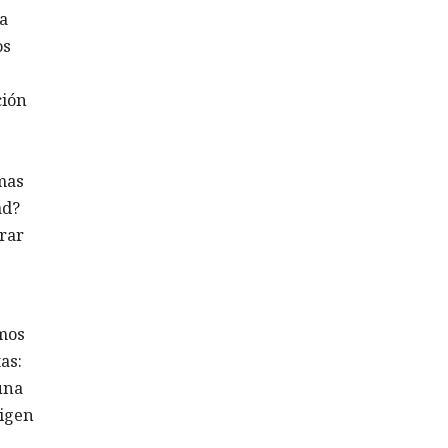
ía
os
ción
mas
ad?
rar
.
mos
as:
una
xigen