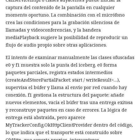
captura del contenido de la pantalla en cualquier
momento oportuno. La combinación con el micrófono
crea las condiciones para la grabación silenciosa de
llamadas y videoconferencias, y la bandera
mediaPlayback sugiere la posibilidad de reproducir un
flujo de audio propio sobre otras aplicaciones.
El intento de examinar manualmente las clases ofuscadas
e0 y f1 muestra solo la punta del iceberg. e0 forma
paquetes parciales, registra estados intermedios
(createAndStorePartialPacket: start / writeResult=…),
supervisa el búfer y llama al envío por red cuando hay
conexión. f1 gestiona la estructura del paquete: añade
nuevos elementos, vacía el búfer tras una entrega exitosa
y reconstruye paquetes en caso de errores. La lógica de
entrega está abstraída, pero aparece
MyTrackerConfig.OkHttpClientProvider dentro del código,
lo que indica que el transporte está construido sobre
OkHttp, que soporta proxies, interceptores