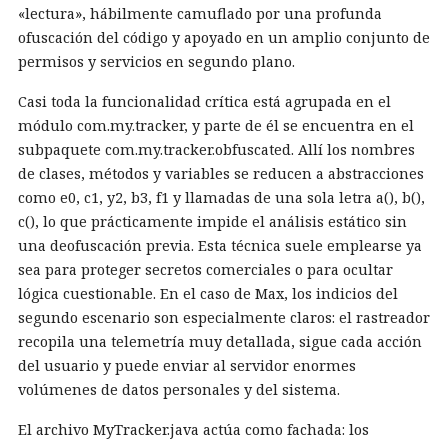
«lectura», hábilmente camuflado por una profunda
ofuscación del código y apoyado en un amplio conjunto de
permisos y servicios en segundo plano.
Casi toda la funcionalidad crítica está agrupada en el
módulo com.my.tracker, y parte de él se encuentra en el
subpaquete com.my.tracker.obfuscated. Allí los nombres
de clases, métodos y variables se reducen a abstracciones
como e0, c1, y2, b3, f1 y llamadas de una sola letra a(), b(),
c(), lo que prácticamente impide el análisis estático sin
una deofuscación previa. Esta técnica suele emplearse ya
sea para proteger secretos comerciales o para ocultar
lógica cuestionable. En el caso de Max, los indicios del
segundo escenario son especialmente claros: el rastreador
recopila una telemetría muy detallada, sigue cada acción
del usuario y puede enviar al servidor enormes
volúmenes de datos personales y del sistema.
El archivo MyTracker.java actúa como fachada: los