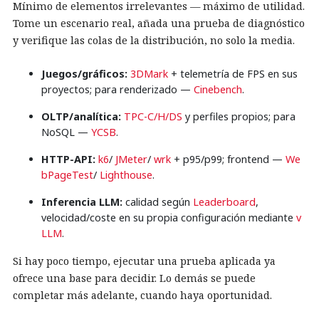
Mínimo de elementos irrelevantes — máximo de utilidad.
Tome un escenario real, añada una prueba de diagnóstico
y verifique las colas de la distribución, no solo la media.
Juegos/gráficos:
3DMark
+ telemetría de FPS en sus
proyectos; para renderizado —
Cinebench
.
OLTP/analítica:
TPC-C/H/DS
y perfiles propios; para
NoSQL —
YCSB
.
HTTP-API:
k6
/
JMeter
/
wrk
+ p95/p99; frontend —
We
bPageTest
/
Lighthouse
.
Inferencia LLM:
calidad según
Leaderboard
,
velocidad/coste en su propia configuración mediante
v
LLM
.
Si hay poco tiempo, ejecutar una prueba aplicada ya
ofrece una base para decidir. Lo demás se puede
completar más adelante, cuando haya oportunidad.