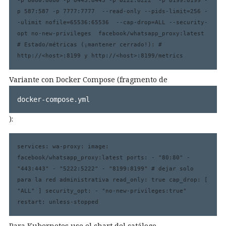
-p 8080:8080 -p 8443:8443 -p 8222:8222  -p 8199:8199 -
p 587:587 -p 7777:7777  --read-only --pids-limit=256 -
-ulimit nofile=65536:65536  --cap-drop=ALL --security-
opt no-new-privileges  facebook/whatsapp_proxy:latest 
# Estado/métricas (¡mantener cerrado!): # 
http://<host>:8199 y http://<host>:8199/metrics 
Variante con Docker Compose (fragmento de
docker-compose.yml
):
services: wa-proxy: image: 
facebook/whatsapp_proxy:latest ports: - "80:80" - 
"443:443" - "5222:5222" - "8199:8199" # dejar solo 
para la red administrativa read_only: true cap_drop: [ 
"ALL" ] security_opt: - "no-new-privileges:true" 
restart: unless-stopped 
Para Kubernetes use el chart del catálogo