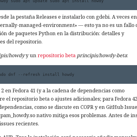
owdy sudo apt update sudo apt install howdy 
sde la pestaña Releases e instalarlo con gdebi. A veces en
ternally-managed-environment» — esto ya no es un fallo 
ión de paquetes Python en la distribución: detalles y
es del repositorio.
ipis/howdy
y un
repositorio beta
principis/howdy-beta
:
udo dnf --refresh install howdy 
n 2 en Fedora 41 (y a la cadena de dependencias como
e el repositorio beta o ajustes adicionales; para Fedora 4
dependencias, como se discute en COPR y en GitHub Issue
pam_howdy.so nativo mitiga esos problemas. Antes de ins
 issues recientes.