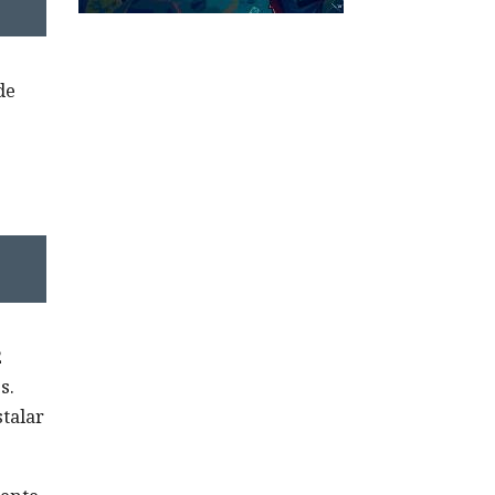
de
2
s.
talar