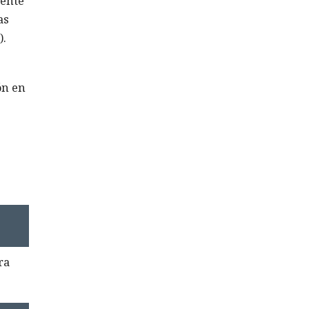
mente
as
).
ón en
ra