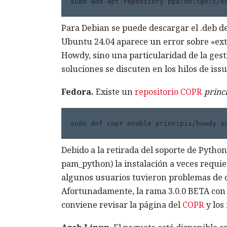
sudo add-apt-repository ppa:boltgolt/h
Para Debian se puede descargar el .deb de
Ubuntu 24.04 aparece un error sobre «ex
Howdy, sino una particularidad de la gest
soluciones se discuten en los hilos de issu
Fedora.
Existe un
repositorio COPR
princ
sudo dnf copr enable principis/howdy s
Debido a la retirada del soporte de Pytho
pam_python) la instalación a veces requier
algunos usuarios tuvieron problemas de 
Afortunadamente, la rama 3.0.0 BETA con 
conviene revisar la página del
COPR
y los