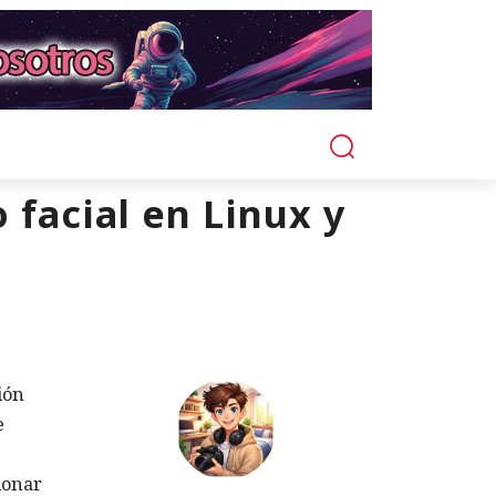
facial en Linux y
ión
e
ionar