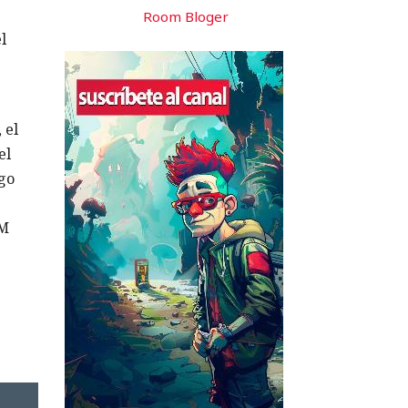
Room Bloger
l
 el
el
igo
AM