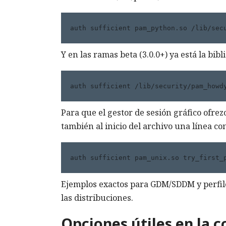
auth sufficient pam_python.so /lib/sec
Y en las ramas beta (3.0.0+) ya está la bibl
auth sufficient /lib/security/pam_howd
Para que el gestor de sesión gráfico ofre
también al inicio del archivo una línea c
auth sufficient pam_unix.so try_first_
Ejemplos exactos para GDM/SDDM y perfile
las distribuciones.
Opciones útiles en la 