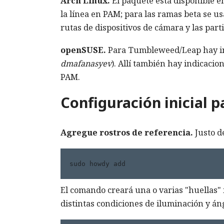
Arch Linux.
El paquete está disponible e
la línea en PAM; para las ramas beta se 
rutas de dispositivos de cámara y las part
openSUSE.
Para Tumbleweed/Leap hay in
dmafanasyev
). Allí también hay indicacio
PAM.
Configuración inicial p
Agregue rostros de referencia.
Justo de
sudo howdy add 
El comando creará una o varias "huellas" 
distintas condiciones de iluminación y á