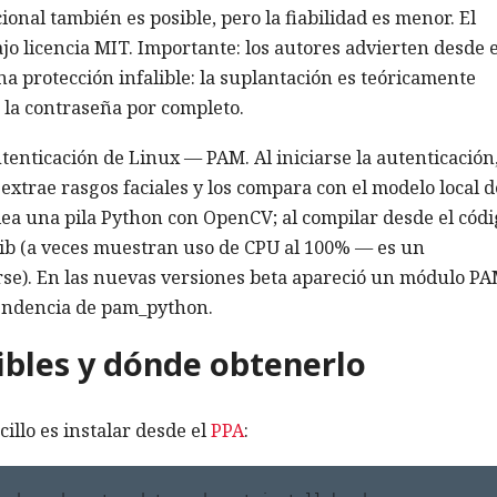
nal también es posible, pero la fiabilidad es menor. El
jo licencia MIT. Importante: los autores advierten desde e
a protección infalible: la suplantación es teóricamente
r la contraseña por completo.
tenticación de Linux — PAM. Al iniciarse la autenticación,
xtrae rasgos faciales y los compara con el modelo local d
lea una pila Python con OpenCV; al compilar desde el cód
ib (a veces muestran uso de CPU al 100% — es un
rse). En las nuevas versiones beta apareció un módulo P
endencia de pam_python.
ibles y dónde obtenerlo
illo es instalar desde el
PPA
: