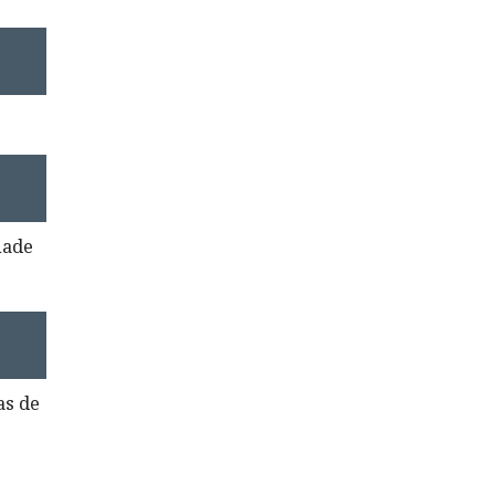
ñade
as de