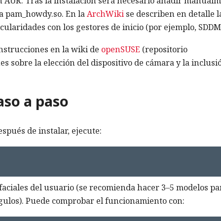
n AUR. Tras la instalación será necesario añadir manual
usa pam_howdy.so. En la
ArchWiki
se describen en detalle l
icularidades con los gestores de inicio (por ejemplo, SDDM
strucciones en la wiki de
openSUSE
(repositorio
nes sobre la elección del dispositivo de cámara y la inclusi
aso a paso
spués de instalar, ejecute:
faciales del usuario (se recomienda hacer 3–5 modelos pa
ngulos). Puede comprobar el funcionamiento con: