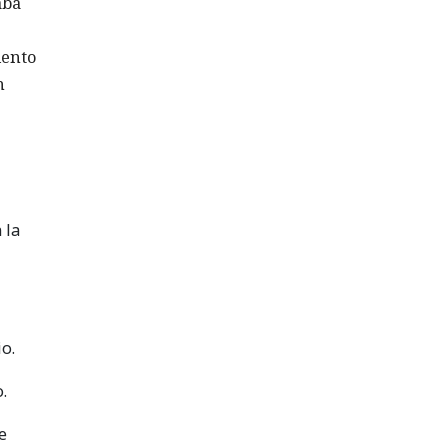
aba
iento
n
 la
o.
.
e