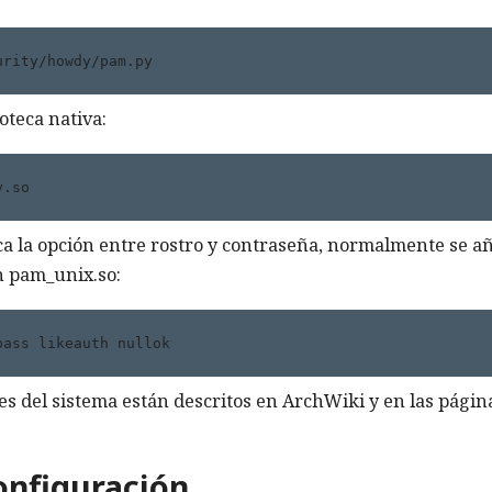
urity/howdy/pam.py 
ioteca nativa:
y.so 
zca la opción entre rostro y contraseña, normalmente se a
on pam_unix.so:
pass likeauth nullok 
s del sistema están descritos en ArchWiki y en las págin
configuración