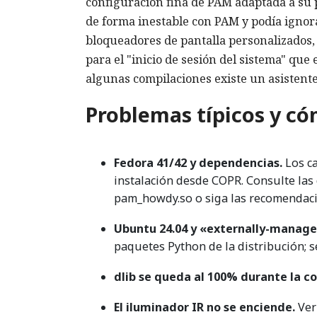
configuración fina de PAM adaptada a su 
de forma inestable con PAM y podía ignor
bloqueadores de pantalla personalizados,
para el "inicio de sesión del sistema" que e
algunas compilaciones existe un asistente
Problemas típicos y có
Fedora 41/42 y dependencias.
Los c
instalación desde COPR. Consulte las 
pam_howdy.so o siga las recomendac
Ubuntu 24.04 y «externally-manag
paquetes Python de la distribución; s
dlib se queda al 100% durante la c
El iluminador IR no se enciende.
Veri