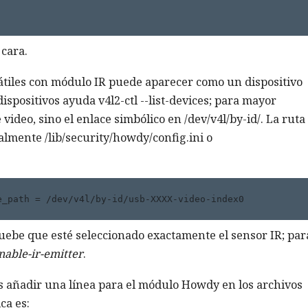
 cara.
tiles con módulo IR puede aparecer como un dispositivo
ispositivos ayuda v4l2-ctl --list-devices; para mayor
video, sino el enlace simbólico en /dev/v4l/by-id/. La ruta
lmente /lib/security/howdy/config.ini o
e_path = /dev/v4l/by-id/usb-XXXX-video-index0 
uebe que esté seleccionado exactamente el sensor IR; par
nable-ir-emitter
.
s añadir una línea para el módulo Howdy en los archivos
ca es: