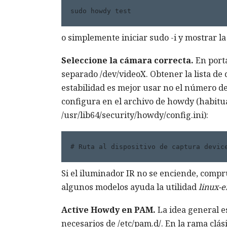
sudo howdy test 
o simplemente iniciar sudo -i y mostrar la
Seleccione la cámara correcta.
En portá
separado /dev/videoX. Obtener la lista de d
estabilidad es mejor usar no el número de 
configura en el archivo de howdy (habitua
/usr/lib64/security/howdy/config.ini):
# Ruta al dispositivo de captura devic
Si el iluminador IR no se enciende, compr
algunos modelos ayuda la utilidad
linux-e
Active Howdy en PAM.
La idea general e
necesarios de /etc/pam.d/. En la rama clási