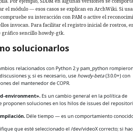
pila. Por ejemplo, SDDM en algunas versiones se comport
ar el módulo — esos casos se explican en ArchWiki. Si usa
 compruebe su interacción con PAM o active el reconocim
llos invocan. Para facilitar el registro inicial de rostros, e
 gráfico sencillo howdy-gtk.
mo solucionarlos
ambios relacionados con Python 2 y pam_python rompieron
discusiones y, si es necesario, use
howdy-beta
(3.0.0+) con
iones del mantenedor de COPR.
ed-environment».
Es un cambio general en la política de
e proponen soluciones en los hilos de issues del repositori
ompilación.
Déle tiempo — es un comportamiento conocido
fique que esté seleccionado el /dev/videoX correcto; si hac