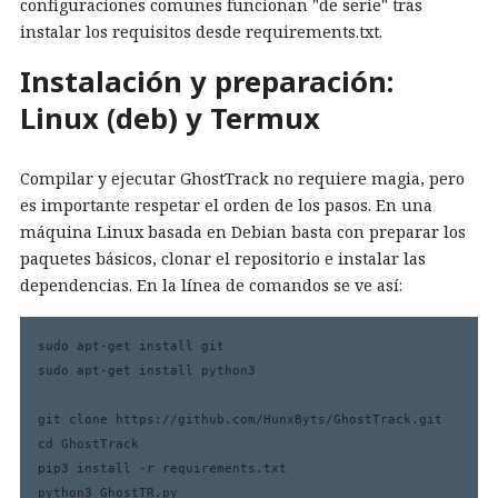
configuraciones comunes funcionan "de serie" tras
instalar los requisitos desde requirements.txt.
Instalación y preparación:
Linux (deb) y Termux
Compilar y ejecutar GhostTrack no requiere magia, pero
es importante respetar el orden de los pasos. En una
máquina Linux basada en Debian basta con preparar los
paquetes básicos, clonar el repositorio e instalar las
dependencias. En la línea de comandos se ve así:
sudo apt-get install git

sudo apt-get install python3

git clone https://github.com/HunxByts/GhostTrack.git

cd GhostTrack

pip3 install -r requirements.txt

python3 GhostTR.py