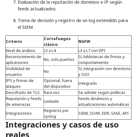
Evaluación de la reputación de dominios e IP según
feeds actualizados.
Toma de decisión y registro de un log extendido para
el SIEM.
Cortafuegos
Criterio
NGFW
clásico
Nivel de análisis
L3 a L4
L3 a L7 con DPI
Reconocimiento de
Sí, bibliotecas de firmas y
No, solo puertos
aplicaciones
comportamiento
Visibilidad de
Sí, integración con directorio
No
usuarios
y SSO
IPS y firmas de
Opcional, fuera
Integrado
ataques
del dispositivo
Descifrado de TLS
Rara vez
Se admite según políticas
Reputación y feeds
Feeds dinámicos y
Limitado
de amenazas
actualizaciones automáticas
Registros por
Integraciones
SIEM, SOAR, EDR, SASE, API
syslog
Integraciones y casos de uso
reales