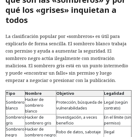
qué los «grises» inquietan a
todos
La clasificación popular por «sombreros» es útil para
explicarlo de forma sencilla. El sombrero blanco trabaja
con permiso y ayuda a aumentar la seguridad. El
sombrero negro actúa ilegalmente con motivación
maliciosa. El sombrero gris está en un punto intermedio
y puede «encontrar un fallo» sin permiso y luego
empezar a negociar o presionar con la publicación.
Tipo
Nombre
Objetivo
Legalidad
Hacker de
Sombrero
Protección, búsqueda de
Legal (según
sombrero
blanco
vulnerabilidades
contrato)
blanco
Sombrero
Hacker de
Investigación, a veces
En el límite (sin
gris
sombrero gris
beneficio
permiso)
Sombrero
Hacker de
Robo de datos, sabotaje
Ilegal
negro
sombrero negro