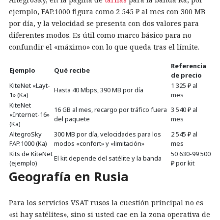
ejemplo, FAP.1000 figura como 2 545 ₽ al mes con 300 MB
por día, y la velocidad se presenta con dos valores para
diferentes modos. Es útil como marco básico para no
confundir el «máximo» con lo que queda tras el límite.
Referencia
Ejemplo
Qué recibe
de precio
KiteNet «Layt-
1 325 ₽ al
Hasta 40 Mbps, 390 MB por día
1» (Ka)
mes
KiteNet
16 GB al mes, recargo por tráfico fuera
3 540 ₽ al
«Internet-16»
del paquete
mes
(Ka)
AltegroSky
300 MB por día, velocidades para los
2 545 ₽ al
FAP.1000 (Ka)
modos «confort» y «limitación»
mes
Kits de KiteNet
50 630-99 500
El kit depende del satélite y la banda
(ejemplo)
₽ por kit
Geografía en Rusia
Para los servicios VSAT rusos la cuestión principal no es
«si hay satélites», sino si usted cae en la zona operativa de