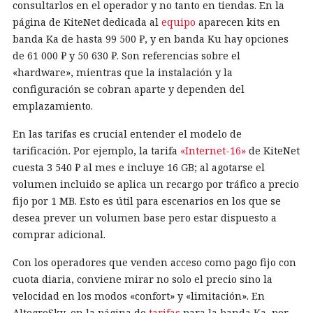
consultarlos en el operador y no tanto en tiendas. En la
página de KiteNet dedicada al
equipo
aparecen kits en
banda Ka de hasta 99 500 ₽, y en banda Ku hay opciones
de 61 000 ₽ y 50 630 ₽. Son referencias sobre el
«hardware», mientras que la instalación y la
configuración se cobran aparte y dependen del
emplazamiento.
En las tarifas es crucial entender el modelo de
tarificación. Por ejemplo, la tarifa
«Internet-16»
de KiteNet
cuesta 3 540 ₽ al mes e incluye 16 GB; al agotarse el
volumen incluido se aplica un recargo por tráfico a precio
fijo por 1 MB. Esto es útil para escenarios en los que se
desea prever un volumen base pero estar dispuesto a
comprar adicional.
Con los operadores que venden acceso como pago fijo con
cuota diaria, conviene mirar no solo el precio sino la
velocidad en los modos «confort» y «limitación». En
AltegroSky, en la página de
tarifas
para la banda Ka, por