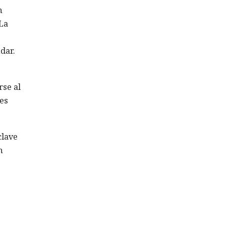
n
La
dar.
rse al
 es
clave
n