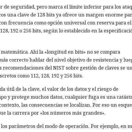
or de seguridad, pero marca el límite inferior para los ata
cos una clave de 128 bits ya ofrece un margen enorme par
e con frecuencia como opción universal con reserva para el
28, 192 o 256 bits, según lo establecido en la especificaci
a matemática. Ahí la «longitud en bits» no se compara
más correcto hablar del nivel objetivo de resistencia y lue
las recomendaciones del NIST sobre gestión de claves se us
scretos como 112, 128, 192 y 256 bits.
a útil de la clave, el valor de los datos y el riesgo de
po y protege muchos datos, cualquier fuga es una catástr
al contexto, las consecuencias se localizan. Por eso un esq
ue la carrera por «los números más grandes».
on los parámetros del modo de operación. Por ejemplo, en 