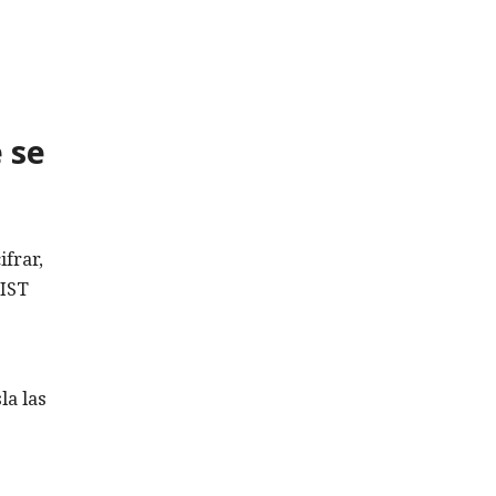
 se
ifrar,
NIST
la las