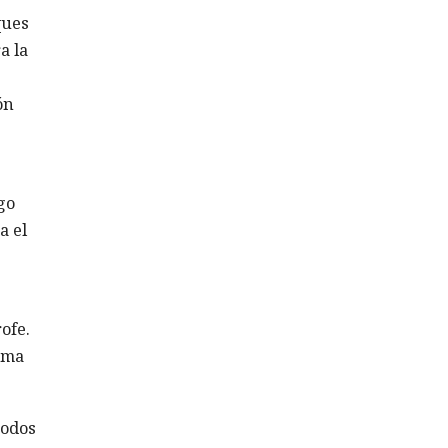
ques
a la
ón
go
a el
ofe.
uema
modos