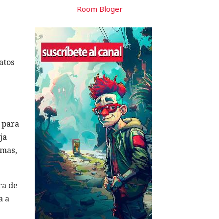
Room Bloger
atos
a para
ja
rmas,
ra de
a a