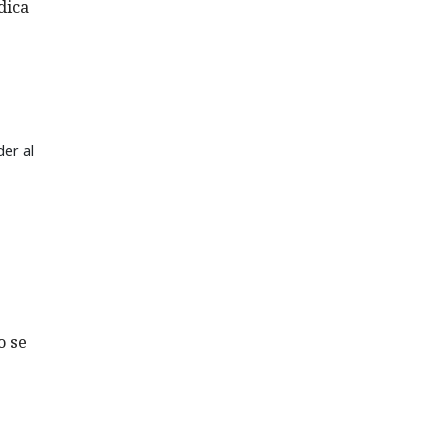
dica
der al
o se