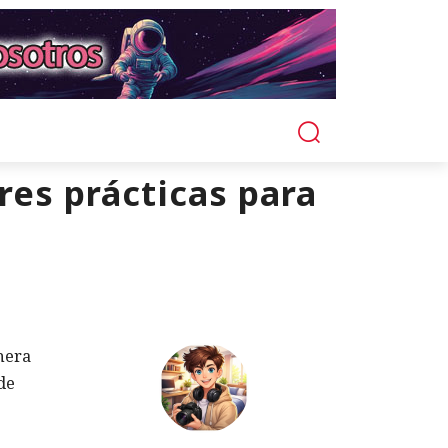
res prácticas para
nera
de