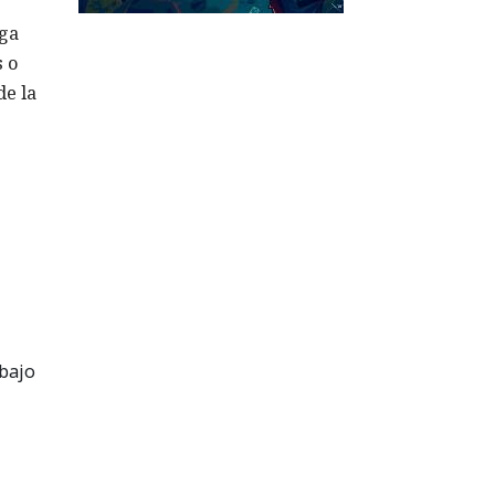
rga
s o
de la
abajo