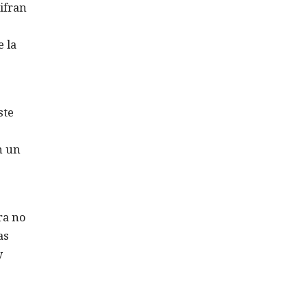
cifran
e la
ste
n un
ra no
as
y