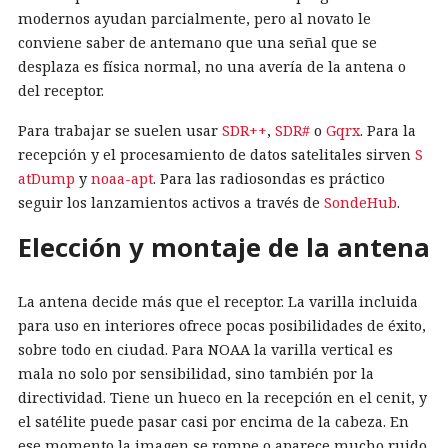
modernos ayudan parcialmente, pero al novato le
conviene saber de antemano que una señal que se
desplaza es física normal, no una avería de la antena o
del receptor.
Para trabajar se suelen usar
SDR++
,
SDR#
o
Gqrx
. Para la
recepción y el procesamiento de datos satelitales sirven
S
atDump
y
noaa-apt
. Para las radiosondas es práctico
seguir los lanzamientos activos a través de
SondeHub
.
Elección y montaje de la antena
La antena decide más que el receptor. La varilla incluida
para uso en interiores ofrece pocas posibilidades de éxito,
sobre todo en ciudad. Para NOAA la varilla vertical es
mala no solo por sensibilidad, sino también por la
directividad. Tiene un hueco en la recepción en el cenit, y
el satélite puede pasar casi por encima de la cabeza. En
ese momento la imagen se rompe o aparece mucho ruido.